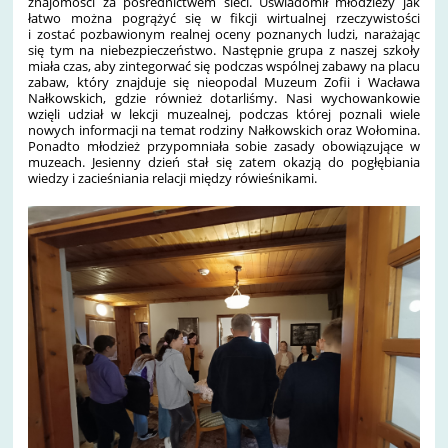
znajomości za pośrednictwem sieci. Uświadomił młodzieży jak
łatwo można pogrążyć się w fikcji wirtualnej rzeczywistości
i zostać pozbawionym realnej oceny poznanych ludzi, narażając
się tym na niebezpieczeństwo. Następnie grupa z naszej szkoły
miała czas, aby zintegorwać się podczas wspólnej zabawy na placu
zabaw, który znajduje się nieopodal Muzeum Zofii i Wacława
Nałkowskich, gdzie również dotarliśmy. Nasi wychowankowie
wzięli udział w lekcji muzealnej, podczas której poznali wiele
nowych informacji na temat rodziny Nałkowskich oraz Wołomina.
Ponadto młodzież przypomniała sobie zasady obowiązujące w
muzeach. Jesienny dzień stał się zatem okazją do pogłębiania
wiedzy i zacieśniania relacji między rówieśnikami.