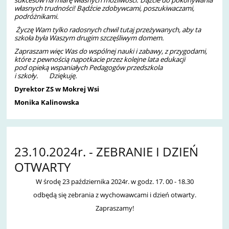
sukcesów na miarę własnych możliwości. Dążcie do pokonywania
własnych trudności! Bądźcie zdobywcami, poszukiwaczami,
podróżnikami.
Życzę Wam tylko radosnych chwil tutaj przeżywanych,
aby ta
szkoła była Waszym drugim szczęśliwym domem.
Zapraszam więc Was do wspólnej nauki i zabawy,
z przygodami,
które z pewnością napotkacie przez kolejne lata edukacji
pod opieką wspaniałych Pedagogów przedszkola
i szkoły. Dziękuję.
Dyrektor ZS w Mokrej Wsi
Monika Kalinowska
23.10.2024r. - ZEBRANIE I DZIEŃ
OTWARTY
W środę 23 października 2024r. w godz. 17. 00 - 18.30
odbędą się zebrania z wychowawcami i dzień otwarty.
Zapraszamy!