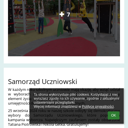
7
Samorząd Uczniowski
W każdym roku szkolnym uczniowie mają okazję, aby wziąć udział
w wyborach samorządu uczniowskiego. To nie tylko ważny
Ta strona wykorzystuje pliki cookies. Korzystając z niej 
element życia szkoły, ale również doskonała okazja do rozwijania
wyrażasz zgodę na ich używanie, zgodnie z aktualnymi 
ustawieniami przeglądarki.

umiejętności demokratycznych i społecznych.
Więcej informacji znajdziesz w 
Polityce prywatności
.
25 września 2024 roku w naszej szkole odbyły się demokratyczne
wybory do Samorządu Uczniowskiego, które poprzedziła
OK
kampania wyborcza. Największym zaufaniem zostały obdarzone
Tatiana Piotrowska i Nikola Getka. Gratulujemy!