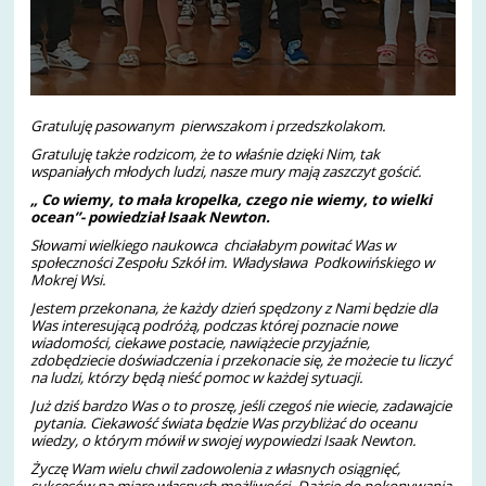
Gratuluję pasowanym pierwszakom i przedszkolakom.
Gratuluję także rodzicom, że to właśnie dzięki Nim, tak
wspaniałych młodych ludzi, nasze mury mają zaszczyt gościć.
„ Co wiemy, to mała kropelka, czego nie wiemy, to wielki
ocean”- powiedział Isaak Newton.
Słowami wielkiego naukowca chciałabym powitać Was w
społeczności Zespołu Szkół im. Władysława Podkowińskiego w
Mokrej Wsi.
Jestem przekonana, że każdy dzień spędzony z Nami będzie dla
Was interesującą podróżą, podczas której poznacie nowe
wiadomości, ciekawe postacie, nawiążecie przyjaźnie,
zdobędziecie doświadczenia i przekonacie się, że możecie tu liczyć
na ludzi, którzy będą nieść pomoc w każdej sytuacji.
Już dziś bardzo Was o to proszę, jeśli czegoś nie wiecie, zadawajcie
pytania. Ciekawość świata będzie Was przybliżać do oceanu
wiedzy, o którym mówił w swojej wypowiedzi Isaak Newton.
Życzę Wam wielu chwil zadowolenia z własnych osiągnięć,