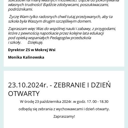
sukcesów na miarę własnych możliwości. Dążcie do pokonywania
własnych trudności! Bądźcie zdobywcami, poszukiwaczami,
podróżnikami.
Życzę Wam tylko radosnych chwil tutaj przeżywanych,
aby ta
szkoła była Waszym drugim szczęśliwym domem.
Zapraszam więc Was do wspólnej nauki i zabawy,
z przygodami,
które z pewnością napotkacie przez kolejne lata edukacji
pod opieką wspaniałych Pedagogów przedszkola
i szkoły. Dziękuję.
Dyrektor ZS w Mokrej Wsi
Monika Kalinowska
23.10.2024r. - ZEBRANIE I DZIEŃ
OTWARTY
W środę 23 października 2024r. w godz. 17. 00 - 18.30
odbędą się zebrania z wychowawcami i dzień otwarty.
Zapraszamy!