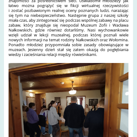
znajomości za pośrednictwem sieci. Uświadomił młodzieży jak
łatwo można pogrążyć się w fikcji wirtualnej rzeczywistości
i zostać pozbawionym realnej oceny poznanych ludzi, narażając
się tym na niebezpieczeństwo. Następnie grupa z naszej szkoły
miała czas, aby zintegorwać się podczas wspólnej zabawy na placu
zabaw, który znajduje się nieopodal Muzeum Zofii i Wacława
Nałkowskich, gdzie również dotarliśmy. Nasi wychowankowie
wzięli udział w lekcji muzealnej, podczas której poznali wiele
nowych informacji na temat rodziny Nałkowskich oraz Wołomina.
Ponadto młodzież przypomniała sobie zasady obowiązujące w
muzeach. Jesienny dzień stał się zatem okazją do pogłębiania
wiedzy i zacieśniania relacji między rówieśnikami.