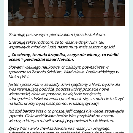
Gratuluję pasowanym pierwszakom i przedszkolakom.
Gratuluję także rodzicom, że to właśnie dzięki Nim, tak
wspaniałych młodych ludzi, nasze mury mają zaszczyt gościć.
„ Co wiemy, to mała kropelka, czego nie wiemy, to wielki
ocean”- powiedział Isaak Newton.
Słowami wielkiego naukowca chciałabym powitać Was w
społeczności Zespołu Szkół im. Władysława Podkowińskiego w
Mokrej Wsi.
Jestem przekonana, że każdy dzień spędzony z Nami będzie dla
Was interesującą podróżą, podczas której poznacie nowe
wiadomości, ciekawe postacie, nawiążecie przyjaźnie,
zdobędziecie doświadczenia i przekonacie się, że możecie tu liczyć
na ludzi, którzy będą nieść pomoc w każdej sytuacji.
Już dziś bardzo Was o to proszę, jeśli czegoś nie wiecie, zadawajcie
pytania. Ciekawość świata będzie Was przybliżać do oceanu
wiedzy, o którym mówił w swojej wypowiedzi Isaak Newton.
Życzę Wam wielu chwil zadowolenia z własnych osiągnięć,