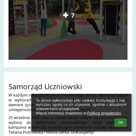
7
Samorząd Uczniowski
W każdym roku szkolnym uczniowie mają okazję, aby wziąć udział
w wyborach samorządu uczniowskiego. To nie tylko ważny
Ta strona wykorzystuje pliki cookies. Korzystając z niej 
element życia szkoły, ale również doskonała okazja do rozwijania
wyrażasz zgodę na ich używanie, zgodnie z aktualnymi 
ustawieniami przeglądarki.

umiejętności demokratycznych i społecznych.
Więcej informacji znajdziesz w 
Polityce prywatności
.
25 września 2024 roku w naszej szkole odbyły się demokratyczne
wybory do Samorządu Uczniowskiego, które poprzedziła
OK
kampania wyborcza. Największym zaufaniem zostały obdarzone
Tatiana Piotrowska i Nikola Getka. Gratulujemy!