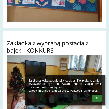
Zakładka z wybraną postacią z
bajek - KONKURS
Ta strona wykorzystuje pliki cookies. Korzystając z niej 
wyrażasz zgodę na ich używanie, zgodnie z aktualnymi 
ustawieniami przeglądarki.

Więcej informacji znajdziesz w 
Polityce prywatności
.
OK