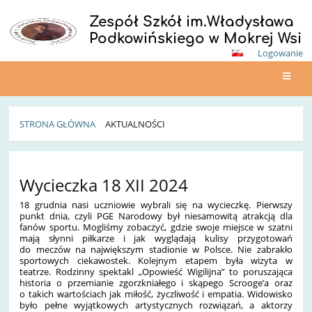
Zespół Szkół im.Władysława
Podkowińskiego w Mokrej Wsi
Logowanie
STRONA GŁÓWNA
AKTUALNOŚCI
Aktualności
Wycieczka 18 XII 2024
18 grudnia nasi uczniowie wybrali się na wycieczkę. Pierwszy
punkt dnia, czyli PGE Narodowy był niesamowitą atrakcją dla
fanów sportu. Mogliśmy zobaczyć
, gdzie swoje miejsce w szatni
mają słynni piłkarze i jak wyglądają kulisy przygotowań
do meczów na największym stadionie w Polsce. Nie zabrakło
sportowych ciekawostek. Kolejnym etapem była wizyta w
teatrze. Rodzinny spektakl „Opowieść Wigilijna” to poruszająca
historia o przemianie zgorzkniałego i skąpego Scrooge’a oraz
o takich wartościach jak miłość, życzliwość i empatia. Widowisko
było pełne wyjątkowych artystycznych rozwiązań, a aktorzy