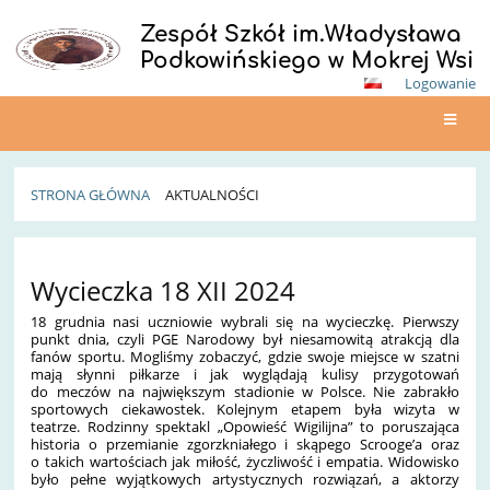
Zespół Szkół im.Władysława
Podkowińskiego w Mokrej Wsi
Logowanie
STRONA GŁÓWNA
AKTUALNOŚCI
Aktualności
Wycieczka 18 XII 2024
18 grudnia nasi uczniowie wybrali się na wycieczkę. Pierwszy
punkt dnia, czyli PGE Narodowy był niesamowitą atrakcją dla
fanów sportu. Mogliśmy zobaczyć
, gdzie swoje miejsce w szatni
mają słynni piłkarze i jak wyglądają kulisy przygotowań
do meczów na największym stadionie w Polsce. Nie zabrakło
sportowych ciekawostek. Kolejnym etapem była wizyta w
teatrze. Rodzinny spektakl „Opowieść Wigilijna” to poruszająca
historia o przemianie zgorzkniałego i skąpego Scrooge’a oraz
o takich wartościach jak miłość, życzliwość i empatia. Widowisko
było pełne wyjątkowych artystycznych rozwiązań, a aktorzy