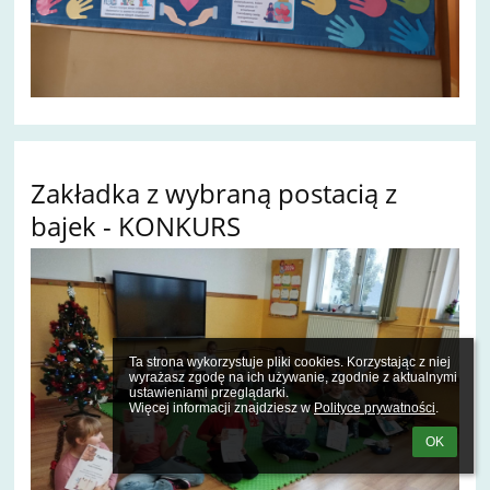
Zakładka z wybraną postacią z
bajek - KONKURS
Ta strona wykorzystuje pliki cookies. Korzystając z niej 
wyrażasz zgodę na ich używanie, zgodnie z aktualnymi 
ustawieniami przeglądarki.

Więcej informacji znajdziesz w 
Polityce prywatności
.
OK