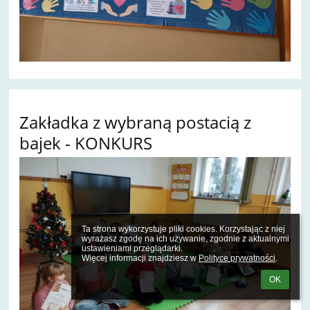
Zakładka z wybraną postacią z
bajek - KONKURS
Ta strona wykorzystuje pliki cookies. Korzystając z niej 
wyrażasz zgodę na ich używanie, zgodnie z aktualnymi 
ustawieniami przeglądarki.

Więcej informacji znajdziesz w 
Polityce prywatności
.
OK