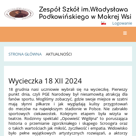
Zespół Szkół im.Władysława
Podkowińskiego w Mokrej Wsi
Logowanie
STRONA GŁÓWNA
AKTUALNOŚCI
Aktualności
Wycieczka 18 XII 2024
18 grudnia nasi uczniowie wybrali się na wycieczkę. Pierwszy
punkt dnia, czyli PGE Narodowy był niesamowitą atrakcją dla
fanów sportu. Mogliśmy zobaczyć
, gdzie swoje miejsce w szatni
mają słynni piłkarze i jak wyglądają kulisy przygotowań
do meczów na największym stadionie w Polsce. Nie zabrakło
sportowych ciekawostek. Kolejnym etapem była wizyta w
teatrze. Rodzinny spektakl „Opowieść Wigilijna” to poruszająca
historia o przemianie zgorzkniałego i skąpego Scrooge’a oraz
o takich wartościach jak miłość, życzliwość i empatia. Widowisko
było pełne wyjątkowych artystycznych rozwiązań, a aktorzy