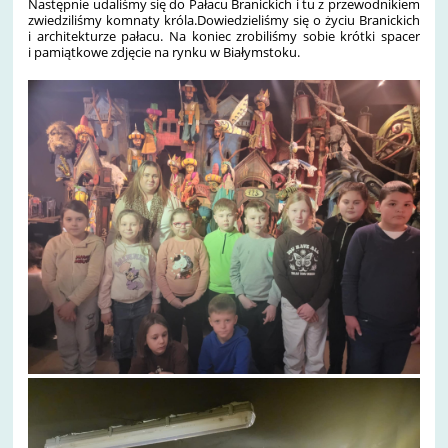
Następnie udaliśmy się do Pałacu Branickich i tu z przewodnikiem
zwiedziliśmy komnaty króla.Dowiedzieliśmy się o życiu Branickich
i architekturze pałacu. Na koniec zrobiliśmy sobie krótki spacer
i pamiątkowe zdjęcie na rynku w Białymstoku.