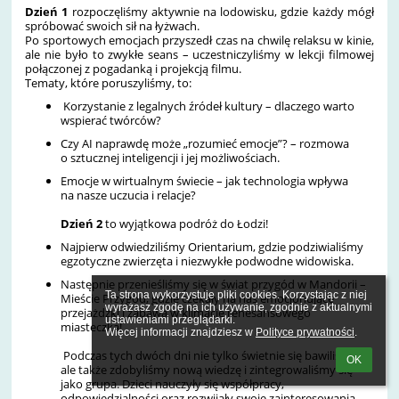
Dzień 1
rozpoczęliśmy aktywnie na lodowisku, gdzie każdy mógł
spróbować swoich sił na łyżwach.
Po sportowych emocjach przyszedł czas na chwilę relaksu w kinie,
ale nie było to zwykłe seans – uczestniczyliśmy w lekcji filmowej
połączonej z pogadanką i projekcją filmu.
Tematy, które poruszyliśmy, to:
Korzystanie z legalnych źródeł kultury – dlaczego warto
wspierać twórców?
Czy AI naprawdę może „rozumieć emocje”? – rozmowa
o sztucznej inteligencji i jej możliwościach.
Emocje w wirtualnym świecie – jak technologia wpływa
na nasze uczucia i relacje?
Dzień 2
to wyjątkowa podróż do Łodzi!
Najpierw odwiedziliśmy Orientarium, gdzie podziwialiśmy
egzotyczne zwierzęta i niezwykłe podwodne widowiska.
Następnie przenieśliśmy się w świat przygód w Mandorii –
Ta strona wykorzystuje pliki cookies. Korzystając z niej 
Mieście Przygód, gdzie czekały na nas emocjonujące
wyrażasz zgodę na ich używanie, zgodnie z aktualnymi 
przejażdżki i zabawa w klimacie renesansowego
ustawieniami przeglądarki.

miasteczka!
Więcej informacji znajdziesz w 
Polityce prywatności
.
Podczas tych dwóch dni nie tylko świetnie się bawiliśmy,
OK
ale także zdobyliśmy nową wiedzę i zintegrowaliśmy się
jako grupa. Dzieci nauczyły się współpracy,
odpowiedzialności oraz rozwijały swoje zainteresowania