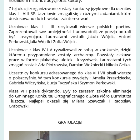
nośnikiem historii, tradycji oraz kultury.
Z tej okazji zorganizowane zostały konkursy językowe dla uczniów
klas I - VIII SP. Uczniowie zmagali się z różnymi zadaniami, które
dostosowano do ich wieku i zainteresowań.
Uczniowie klas I - III recytowali wiersze polskich poetów.
Zaprezentowali swe
umiejętności i udowodnili, ​że poezja potrafi
być fascynująca.
Laureatami zostali: Jakub Wójcik, Antoni
Perkowski, Julia Wójcik i Zofia Wójcik.
Uczniowie z klas IV i V rywalizowali ze sobą w konkursie, dzięki
któremu przypomniane zostały archaizmy. Powstały ciekawe
prace w formie plakatów, ulotek i krzyżówek. Laureatami tych
zmagań zostali: Ada Piotrowska, Damian Woźniecki i Nikola Getka.
Uczestnicy konkursu adresowanego do klas VI i VII pisali wiersze
o polszczyźnie. W tym konkursie zwyciężyli: Amelia Przezdziecka,
Gabriela Wilczyńska, Łucja Tyczyńska i Szymon Perkowski.
Klasa VIII pisała dyktando. Były to zarazem szkolne eliminacje
do Gminnego Konkursu Ortograficznego o Złote Pióro Burmistrza
Tłuszcza. Najlepsi okazali się Milena Szewczak i Radosław
Grabowski.
GRATULACJE!