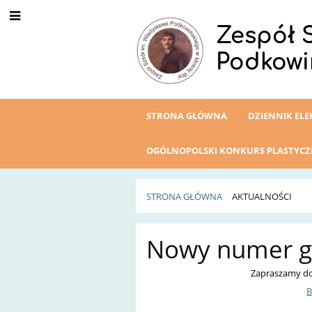
Zespół 
Podkowi
STRONA GŁÓWNA
DZIENNIK EL
OGÓLNOPOLSKI KONKURS PLASTYC
STRONA GŁÓWNA
AKTUALNOŚCI
Aktualności
Nowy numer ga
Zapraszamy do
B