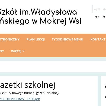
Szkół im.Władysława
+
ńskiego w Mokrej Wsi
EKTRONICZNY
PLAN LEKCJI
TYGODNIOWE MENU
KONTAKT
ZNY
WIĘCEJ
zetki szkolnej
 lektury nowego numeru gazetki szkolnej.
YLE DO PRZERWY - LATO.pdf