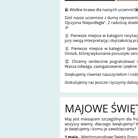
🎤 Wielkie brawa dla naszych uczennic!
Dziś nasze uczennice z dumą reprezen
Ojczyzna Niepodległa". Z radością dz
🎉
🥇 Pierwsze miejsce w kategorii recytac
jury swoją interpretacją i dojrzałością p
🥇 Pierwsze miejsce w kategorii śpiew
Oniszk, której wykonanie poruszyło ser
👏 Chcemy serdecznie pogratulować w
Wasza odwaga, zaangażowanie i piękne
Dziękujemy również nauczycielom i rodz
Gratulujemy raz jeszcze i życzymy dals
MAJOWE ŚWI
Maj
jest miesiącem szczególnym dla Po
wszyscy wiemy, dlaczego świętujemy? W
je świętujemy i komu je zawdzięczamy?
1 maja
- Międzynarodowe Święto Pracy o