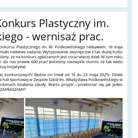
onkurs Plastyczny im.
ego - wernisaż prac.
o Konkursu Plastycznego im. W. Podkowińskiego niebawem. 16 maja
 miało niełatwe zadanie. Wytypowanie zwycięzców z tak dużej liczby
liśmy, że na konkurs zgłaszanych jest coraz więcej dzieł. W tym roku
o do nas prawie 600 prac! Jesteśmy niezwykle dumni, że tak wielu
szą inicjatywę!
ac konkursowych! Będzie on trwał od 16 do 23 maja 2025r. Dzieła
 hali sportowej w Zespole Szkół im. Władysława Podkowińskiego w
zinach działania szkoły. Warto przyjść i przekonać się, jak jeden
ób! ZAPRASZAMY!