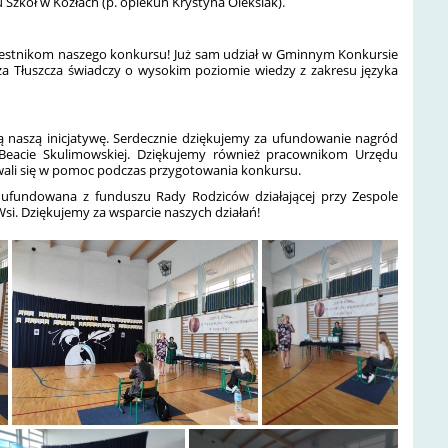
u Szkół w Kozłach (p. opiekun Krystyna Oleksiak).
zestnikom naszego konkursu! Już sam udział w Gminnym Konkursie
za Tłuszcza świadczy o wysokim poziomie wiedzy z zakresu języka
ą naszą inicjatywę. Serdecznie dziękujemy za ufundowanie nagród
 Beacie Skulimowskiej. Dziękujemy również pracownikom Urzędu
owali się w pomoc podczas przygotowania konkursu.
 ufundowana z funduszu Rady Rodziców działającej przy Zespole
si. Dziękujemy za wsparcie naszych działań!