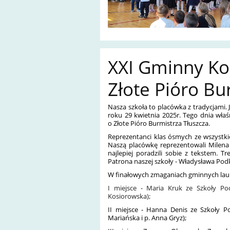
XXI Gminny Ko
Złote Pióro Bu
Nasza szkoła to placówka z tradycjami. 
roku 29 kwietnia 2025r. Tego dnia wła
o Złote Pióro Burmistrza Tłuszcza.
Reprezentanci klas ósmych ze wszystkic
Naszą placówkę reprezentowali Milena
najlepiej poradzili sobie z tekstem. 
Patrona naszej szkoły - Władysława Pod
W finałowych zmaganiach gminnych laur
I miejsce - Maria Kruk ze Szkoły Po
Kosiorowska);
II miejsce - Hanna Denis ze Szkoły P
Mariańska i p. Anna Gryz);