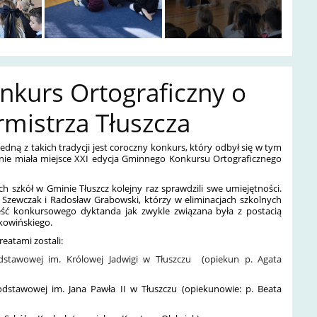
nkurs Ortograficzny o
rmistrza Tłuszcza
Jedną z takich tradycji jest coroczny konkurs, który odbył się w tym
śnie miała miejsce XXI edycja Gminnego Konkursu Ortograficznego
h szkół w Gminie Tłuszcz kolejny raz sprawdzili swe umiejętności.
 Szewczak i Radosław Grabowski, którzy w eliminacjach szkolnych
Treść konkursowego dyktanda jak zwykle związana była z postacią
kowińskiego.
eatami zostali:
dstawowej im. Królowej Jadwigi w Tłuszczu (opiekun p. Agata
odstawowej im. Jana Pawła II w Tłuszczu (opiekunowie: p. Beata