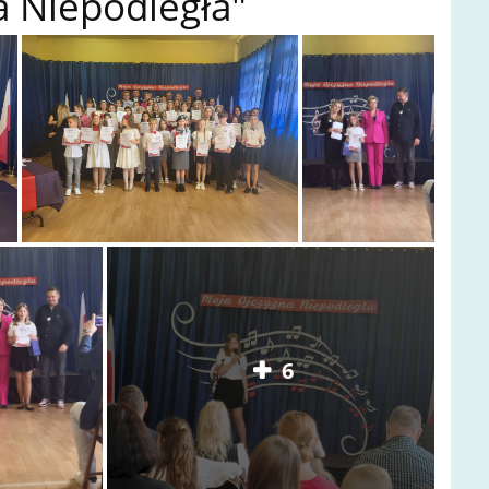
a Niepodległa"
6