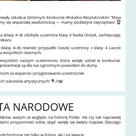

towały szkołę w Gminnym Konkursie Wokalno-Recytatorskim "Moja
ielimy się wspaniałą wiadomością — mamy podwójne zwycięstwo! 🏆
ja (klasy 4–8) zdobyła uczennica klasy 4 Nadia Oniszk, zachwycając
rzekazu.
 (klasy 4–8) również przypadło naszej uczennicy z klasy 4 Laurze
ca wszystkich obecnych.
szystkim naszym uczennicom, które wzięły udział w konkursie.
 prezentacje są dla nas ogromnym powodem do dumy.
icom za wsparcie i przygotowanie uczestniczek.
zych sukcesów artystycznych! 💐🎶📖
ĘTA NARODOWE
laków, ważym ze względu na historię Polski. Ale czy tak naprawdę
arto przypomnieć sobie, skąd wzięły się święta majowe. Dlaczego
bchodzone nie tylko w Polsce, ale i na świecie.