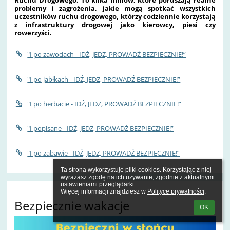
Ruchu Drogowego. To kilka filmów, które poruszają realne
problemy i zagrożenia, jakie mogą spotkać wszystkich
uczestników ruchu drogowego, którzy codziennie korzystają
z infrastruktury drogowej jako kierowcy, piesi czy
rowerzyści.
"I po zawodach - IDŹ, JEDZ, PROWADŹ BEZPIECZNIE!”
"I po jabłkach - IDŹ, JEDZ, PROWADŹ BEZPIECZNIE!”
"I po herbacie - IDŹ, JEDZ, PROWADŹ BEZPIECZNIE!”
"I popisane - IDŹ, JEDZ, PROWADŹ BEZPIECZNIE!”
"I po zabawie - IDŹ, JEDZ, PROWADŹ BEZPIECZNIE!”
Ta strona wykorzystuje pliki cookies. Korzystając z niej 
wyrażasz zgodę na ich używanie, zgodnie z aktualnymi 
ustawieniami przeglądarki.

Więcej informacji znajdziesz w 
Polityce prywatności
.
Bezpiecznie wakacje
OK