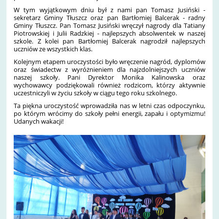
W tym wyjątkowym dniu był z nami pan Tomasz Jusiński -
sekretarz Gminy Tłuszcz oraz pan Bartłomiej Balcerak - radny
Gminy Tłuszcz. Pan Tomasz Jusiński wręczył nagrody dla Tatiany
Piotrowskiej i Julii Radzkiej - najlepszych absolwentek w naszej
szkole. Z kolei pan Bartłomiej Balcerak nagrodził najlepszych
uczniów ze wszystkich klas.
Kolejnym etapem uroczystości było wręczenie nagród, dyplomów
oraz świadectw z wyróżnieniem dla najzdolniejszych uczniów
naszej szkoły. Pani Dyrektor Monika Kalinowska oraz
wychowawcy podziękowali również rodzicom, którzy aktywnie
uczestniczyli w życiu szkoły w ciągu tego roku szkolnego.
Ta piękna uroczystość wprowadziła nas w letni czas odpoczynku,
po którym wrócimy do szkoły pełni energii, zapału i optymizmu!
Udanych wakacji!