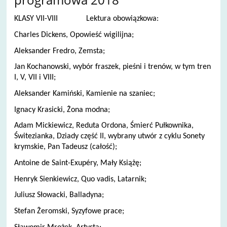
KLASY VII-VIII Lektura obowiązkowa:
Charles Dickens, Opowieść wigilijna;
Aleksander Fredro, Zemsta;
Jan Kochanowski, wybór fraszek, pieśni i trenów, w tym tren
I, V, VII i VIII;
Aleksander Kamiński, Kamienie na szaniec;
Ignacy Krasicki, Żona modna;
Adam Mickiewicz, Reduta Ordona, Śmierć Pułkownika,
Świtezianka, Dziady część II, wybrany utwór z cyklu Sonety
krymskie, Pan Tadeusz (całość);
Antoine de Saint-Exupéry, Mały Książę;
Henryk Sienkiewicz, Quo vadis, Latarnik;
Juliusz Słowacki, Balladyna;
Stefan Żeromski, Syzyfowe prace;