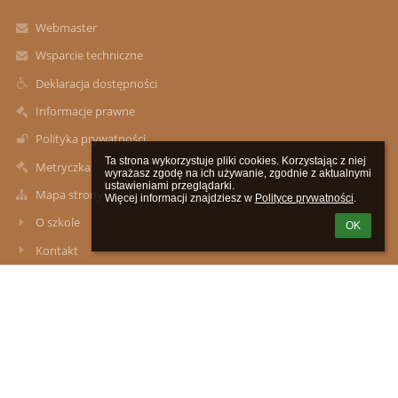
Webmaster
Wsparcie techniczne
Deklaracja dostępności
Informacje prawne
Polityka prywatności
Ta strona wykorzystuje pliki cookies. Korzystając z niej 
Metryczka
wyrażasz zgodę na ich używanie, zgodnie z aktualnymi 
ustawieniami przeglądarki.

Mapa strony
Więcej informacji znajdziesz w 
Polityce prywatności
.
O szkole
OK
Kontakt
Aktualności
Kontakty
Zespół Szkół im. Władysława Podkowińskiego w Mokrej Wsi:
Szkoła Podstawowa z Oddziałami Przedszkolnymi, Przedszkole
Samorządowe w Mokrej Wsi