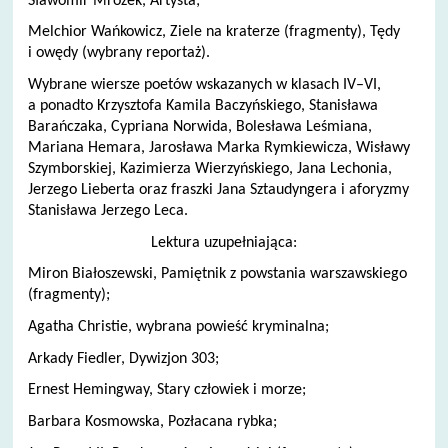
Sławomir Mrożek, Artysta;
Melchior Wańkowicz, Ziele na kraterze (fragmenty), Tędy
i owędy (wybrany reportaż).
Wybrane wiersze poetów wskazanych w klasach IV–VI,
a ponadto Krzysztofa Kamila Baczyńskiego, Stanisława
Barańczaka, Cypriana Norwida, Bolesława Leśmiana,
Mariana Hemara, Jarosława Marka Rymkiewicza, Wisławy
Szymborskiej, Kazimierza Wierzyńskiego, Jana Lechonia,
Jerzego Lieberta oraz fraszki Jana Sztaudyngera i aforyzmy
Stanisława Jerzego Leca.
Lektura uzupełniająca:
Miron Białoszewski, Pamiętnik z powstania warszawskiego
(fragmenty);
Agatha Christie, wybrana powieść kryminalna;
Arkady Fiedler, Dywizjon 303;
Ernest Hemingway, Stary człowiek i morze;
Barbara Kosmowska, Pozłacana rybka;