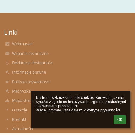
Linki
Webmaster
Wsparcie techniczne
Deklaracja dostępności
Informacje prawne
Polityka prywatności
Metryczka
Ta strona wykorzystuje pliki cookies. Korzystając z niej 
Mapa strony
wyrażasz zgodę na ich używanie, zgodnie z aktualnymi 
ustawieniami przeglądarki.

O szkole
Więcej informacji znajdziesz w 
Polityce prywatności
.
Kontakt
OK
Aktualności