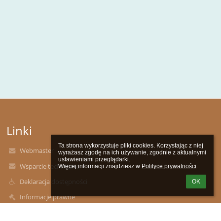
Linki
Ta strona wykorzystuje pliki cookies. Korzystając z niej 
Webmaster
wyrażasz zgodę na ich używanie, zgodnie z aktualnymi 
ustawieniami przeglądarki.

Wsparcie techniczne
Więcej informacji znajdziesz w 
Polityce prywatności
.
Deklaracja dostępności
OK
Informacje prawne
Polityka prywatności