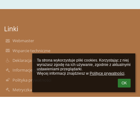
Linki
Webmaster
Wsparcie techniczne
Deklaracja dostępności
Ta strona wykorzystuje pliki cookies. Korzystając z niej 
wyrażasz zgodę na ich używanie, zgodnie z aktualnymi 
ustawieniami przeglądarki.

Informacje prawne
Więcej informacji znajdziesz w 
Polityce prywatności
.
Polityka prywatności
OK
Metryczka
Mapa strony
O szkole
Kontakt
Aktualności