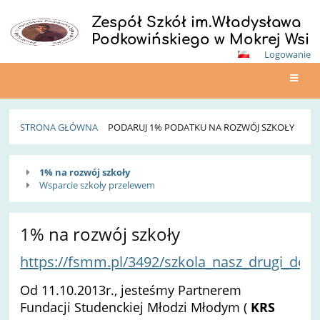
Zespół Szkół im.Władysława
Podkowińskiego w Mokrej Wsi
Logowanie
STRONA GŁÓWNA
PODARUJ 1% PODATKU NA ROZWÓJ SZKOŁY
Podaruj
1% na rozwój szkoły
1%
Wsparcie szkoły przelewem
podatku
1% na rozwój szkoły
na
rozwój
https://fsmm.pl/3492/szkola_nasz_drugi_do
szkoły
Od 11.10.2013r., jesteśmy Partnerem
Fundacji
Studenckiej Młodzi Młodym (
KRS