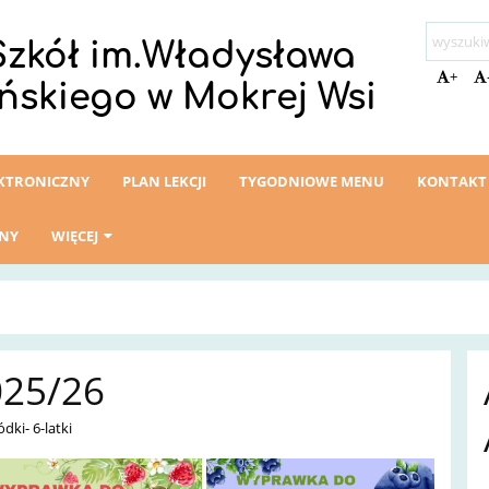
Szkół im.Władysława
+
ńskiego w Mokrej Wsi
EKTRONICZNY
PLAN LEKCJI
TYGODNIOWE MENU
KONTAKT
ZNY
WIĘCEJ
25/26
ódki- 6-latki