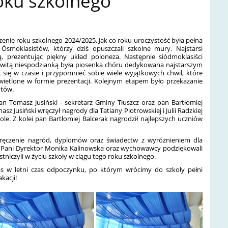
oku szkolnego
zenie roku szkolnego 2024/2025. Jak co roku uroczystość była pełna
smoklasistów, którzy dziś opuszczali szkolne mury. Najstarsi
ną, prezentując piękny układ poloneza. Następnie siódmoklasiści
mowitą niespodzianką była piosenka chóru dedykowana najstarszym
się w czasie i przypomnieć sobie wiele wyjątkowych chwil, które
świetlone w formie prezentacji. Kolejnym etapem było przekazanie
ntów.
 Tomasz Jusiński - sekretarz Gminy Tłuszcz oraz pan Bartłomiej
sz Jusiński wręczył nagrody dla Tatiany Piotrowskiej i Julii Radzkiej
ole. Z kolei pan Bartłomiej Balcerak nagrodził najlepszych uczniów
ręczenie nagród, dyplomów oraz świadectw z wyróżnieniem dla
y. Pani Dyrektor Monika Kalinowska oraz wychowawcy podziękowali
tniczyli w życiu szkoły w ciągu tego roku szkolnego.
as w letni czas odpoczynku, po którym wrócimy do szkoły pełni
kacji!