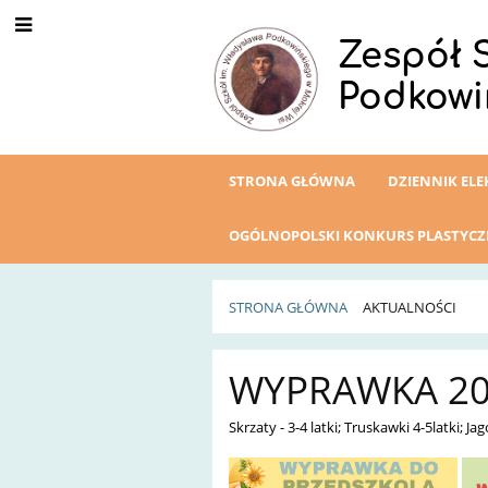
Zespół 
Podkowi
STRONA GŁÓWNA
DZIENNIK EL
OGÓLNOPOLSKI KONKURS PLASTYC
STRONA GŁÓWNA
AKTUALNOŚCI
Aktualności
WYPRAWKA 20
Skrzaty - 3-4 latki; Truskawki 4-5latki; Jag