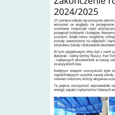
Zakończenie r
2024/2025
27 czerwca odbyło się uroczyste zakońc
wzruszeń ze względu na pożegnanie Ó
uczniowie rozpoczęli część artystycz
pożegnali koleżanki i kolegów. Niesa
uczniom. Dzięki temu mogliśmy cofnąć 
zostały uwiecznione na zdjęciach i wy
Sztandaru Szkoły i ślubowanie absolwe
W tym wyjątkowym dniu był z nami pan
Balcerak - radny Gminy Tłuszcz. Pan Toma
- najlepszych absolwentek w naszej szk
ze wszystkich klas.
Kolejnym etapem uroczystości było w
najzdolniejszych uczniów naszej szkoł
również rodzicom, którzy aktywnie uczes
Ta piękna uroczystość wprowadziła n
energii, zapału i optymizmu! Udanych wa