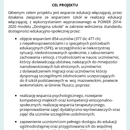
CEL PROJEKTU
Głównym celem projektu jest wsparcie edukacji włączającej, przez
działania związane ze wsparciem szkół w realizacji edukacji
włączającej, z wykorzystaniem wypracowanego w POWER 2014-
2020 modelu „Dostępna szkoła” w zakresie wdrożenia standardu
dostępności edukacyjno-społecznej przez:
objęcie wsparciem 854 uczniów (377 dz; 477 ch)
z niepełnosprawnościami i o specjalnych potrzebach
edukacyjnych (SPE), w szczególności w niekorzystnej
sytuacji, niedostosowanych społecznie, z zaburzeniami
zachowania i emocji, z trudnościami w nauce; uczniów/nic,
którzy doświadczają ubóstwa, należących do mniejszości
narodowościowych lub etnicznych, uczniów/nic
z doświadczeniem migracji oraz uczniów/nic którzy
dysponują szczególnymi zdolnościami; uczęszczających
do 8 szkół podstawowych w woj. mazowieckim, powiecie
wołomińskim, w Gminie Tłuszcz, poprzez:
realizację wsparcia psychologicznego, rozwijanie
kompetencji miękkich oraz kompetencji emocjonalno-
społecznych, realizację wsparcia terapeutycznego,
przeprowadzenie zajęć dydaktyczno-wyrównawczych oraz
zajęć dla uczniów szczególnie uzdolnionych;
zapewnienie uczniom/com pełnego dostępu do edukacji
ogólnodostępnej oraz przygotowania ich do wspólnej