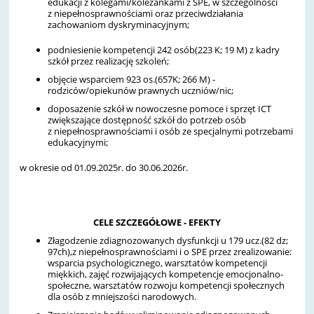
edukacji z kolegami/koleżankami z SPE, w szczególności
z niepełnosprawnościami oraz przeciwdziałania
zachowaniom dyskryminacyjnym;
podniesienie kompetencji 242 osób(223 K; 19 M) z kadry
szkół przez realizację szkoleń;
objęcie wsparciem 923 os.(657K; 266 M) -
rodziców/opiekunów prawnych uczniów/nic;
doposażenie szkół w nowoczesne pomoce i sprzęt ICT
zwiększające dostępność szkół do potrzeb osób
z niepełnosprawnościami i osób ze specjalnymi potrzebami
edukacyjnymi;
w okresie od 01.09.2025r. do 30.06.2026r.
CELE SZCZEGÓŁOWE - EFEKTY
Złagodzenie zdiagnozowanych dysfunkcji u 179 ucz.(82 dz;
97ch),z niepełnosprawnościami i o SPE przez zrealizowanie:
wsparcia psychologicznego, warsztatów kompetencji
miękkich, zajęć rozwijających kompetencje emocjonalno-
społeczne, warsztatów rozwoju kompetencji społecznych
dla osób z mniejszości narodowych.