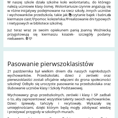
W naszej szkole działa szkolne koło wolontariatu, do którego
należą uczniowie klasy ósmej. Wolontariusze czynnie angażują się
w różne inicjatywy podejmowane na rzecz szkoły, innych uczniów
i wychowanków przedszkola, takie jak:📚czytanie bajek i baśni,🍰
kiermasze ciast,🩷pomoc koleżeńska,🫶realizowanie dni typowych
i nietypowych w bibliotece szkolnej.
Już teraz wraz ze swoim opiekunem panią Joanną Woźniecką
przygotowują się kiermaszu ksiażek- szczegóły podamy
niebawem. 📔🩷
Pasowanie pierwszoklasistów
21 pażdziernika był wielkim dniem dla naszych najmłodszych
wychowanków. Przedszkolaki, dzieci z zerówki oraz
pierwszoklasiści zostali oficjalnie włączeni do grona społeczności
szkolnej! Odbyło się uroczyste pasowanie na przedszkolaka oraz
ślubowanie uczniów klasy I Szkoły Podstawowej.
Wychowawcy grup przedszkolnych, zerówki i klasy I SP zadbali
o to, aby zaprezentować wszystkie talenty swoich wychowanków.
Dzieci śpiewały, tańczyły i recytowały. Wykazały się
umiejętnościami, dzięki którym będą mogły zdobywać wiedzę
i przeżywać przygody w szkolnych murach.