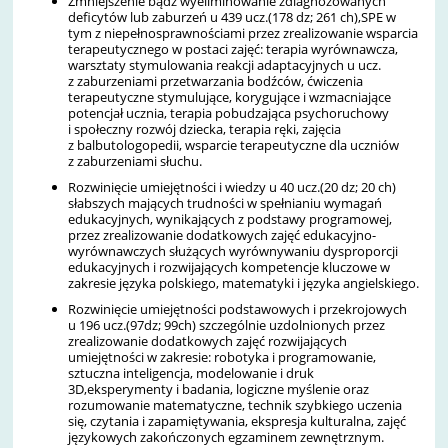
Zmniejszenie bądź wyeliminowanie zdiagnozowanych
deficytów lub zaburzeń u 439 ucz.(178 dz; 261 ch),SPE w
tym z niepełnosprawnościami przez zrealizowanie wsparcia
terapeutycznego w postaci zajęć: terapia wyrównawcza,
warsztaty stymulowania reakcji adaptacyjnych u ucz.
z zaburzeniami przetwarzania bodźców, ćwiczenia
terapeutyczne stymulujące, korygujące i wzmacniające
potencjał ucznia, terapia pobudzająca psychoruchowy
i społeczny rozwój dziecka, terapia ręki, zajęcia
z balbutologopedii, wsparcie terapeutyczne dla uczniów
z zaburzeniami słuchu.
Rozwinięcie umiejętności i wiedzy u 40 ucz.(20 dz; 20 ch)
słabszych mających trudności w spełnianiu wymagań
edukacyjnych, wynikających z podstawy programowej,
przez zrealizowanie dodatkowych zajęć edukacyjno-
wyrównawczych służących wyrównywaniu dysproporcji
edukacyjnych i rozwijających kompetencje kluczowe w
zakresie języka polskiego, matematyki i języka angielskiego.
Rozwinięcie umiejętności podstawowych i przekrojowych
u 196 ucz.(97dz; 99ch) szczególnie uzdolnionych przez
zrealizowanie dodatkowych zajęć rozwijających
umiejętności w zakresie: robotyka i programowanie,
sztuczna inteligencja, modelowanie i druk
3D,eksperymenty i badania, logiczne myślenie oraz
rozumowanie matematyczne, technik szybkiego uczenia
się, czytania i zapamiętywania, ekspresja kulturalna, zajęć
językowych zakończonych egzaminem zewnętrznym.