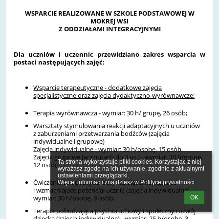
WSPARCIE REALIZOWANE W SZKOLE PODSTAWOWEJ W
MOKREJ WSI
Z ODDZIAŁAMI INTEGRACYJNYMI
Dla uczniów i uczennic przewidziano zakres wsparcia w
postaci następujących zajęć:
Wsparcie terapeutyczne - dodatkowe zajęcia
specjalistyczne oraz zajęcia dydaktyczno-wyrównawcze:
Terapia wyrównawcza - wymiar: 30 h/ grupę, 26 osób;
Warsztaty stymulowania reakcji adaptacyjnych u uczniów
z zaburzeniami przetwarzania bodźców (zajęcia
indywidualne i grupowe)
Zajęcia indywidualne - wymiar: 30 h/osobę, 15 osób,
Zajęcia grupowe (w grupach do 3 os.) - wymiar: 30 h/grupę,
Ta strona wykorzystuje pliki cookies. Korzystając z niej 
12 osób;
wyrażasz zgodę na ich używanie, zgodnie z aktualnymi 
ustawieniami przeglądarki.

Ćwiczenia terapeutyczne stymulujące, korygujące
Więcej informacji znajdziesz w 
Polityce prywatności
.
i wzmacniające potencjał ucznia (zajęcia indywidualne) -
wymiar: 30 h/osobę, 9 osób;
OK
Terapia pobudzająca psychoruchowy i społeczny rozwój
dziecka (zajęcia indywidualne) - wymiar: 25 h/osobę, 3