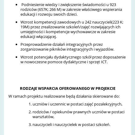
Podniesienie wiedzy i zwiększenie świadomości u 923
rodziców (657K; 266 M) w zakresie właściwego wspierania
edukacji i rozwoju swoich dzieci.
Wzrost kompetencji zawodowych u 242 nauczycieli(223 K;
19M) przez zrealizowanie szkoleń/zajęć rozwijających ich
umiejętności i kompetencje wychowawcze w zakresie
edukacji włączającej.
Przeprowadzenie działań integracyjnych przez
zorganizowanie pikników integracyjnych i wyjazdów.
Wzrost potencjału dydaktycznego szkół przez doposażenie
w nowoczesne pomoce dydaktyczne i sprzęt ICT.
RODZAJE WSPARCIA OFEROWANEGO W PROJEKCIE
W ramach projektu realizowane będą działania skierowane do:
uczniów i uczennic w postaci zajęć pozalekcyjnych,
rodziców / opiekunów prawnych uczniów w postaci
warsztatów,
nauczycieli i nauczycielek w postaci szkoleń.