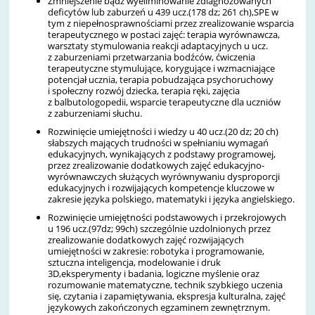
Zmniejszenie bądź wyeliminowanie zdiagnozowanych
deficytów lub zaburzeń u 439 ucz.(178 dz; 261 ch),SPE w
tym z niepełnosprawnościami przez zrealizowanie wsparcia
terapeutycznego w postaci zajęć: terapia wyrównawcza,
warsztaty stymulowania reakcji adaptacyjnych u ucz.
z zaburzeniami przetwarzania bodźców, ćwiczenia
terapeutyczne stymulujące, korygujące i wzmacniające
potencjał ucznia, terapia pobudzająca psychoruchowy
i społeczny rozwój dziecka, terapia ręki, zajęcia
z balbutologopedii, wsparcie terapeutyczne dla uczniów
z zaburzeniami słuchu.
Rozwinięcie umiejętności i wiedzy u 40 ucz.(20 dz; 20 ch)
słabszych mających trudności w spełnianiu wymagań
edukacyjnych, wynikających z podstawy programowej,
przez zrealizowanie dodatkowych zajęć edukacyjno-
wyrównawczych służących wyrównywaniu dysproporcji
edukacyjnych i rozwijających kompetencje kluczowe w
zakresie języka polskiego, matematyki i języka angielskiego.
Rozwinięcie umiejętności podstawowych i przekrojowych
u 196 ucz.(97dz; 99ch) szczególnie uzdolnionych przez
zrealizowanie dodatkowych zajęć rozwijających
umiejętności w zakresie: robotyka i programowanie,
sztuczna inteligencja, modelowanie i druk
3D,eksperymenty i badania, logiczne myślenie oraz
rozumowanie matematyczne, technik szybkiego uczenia
się, czytania i zapamiętywania, ekspresja kulturalna, zajęć
językowych zakończonych egzaminem zewnętrznym.