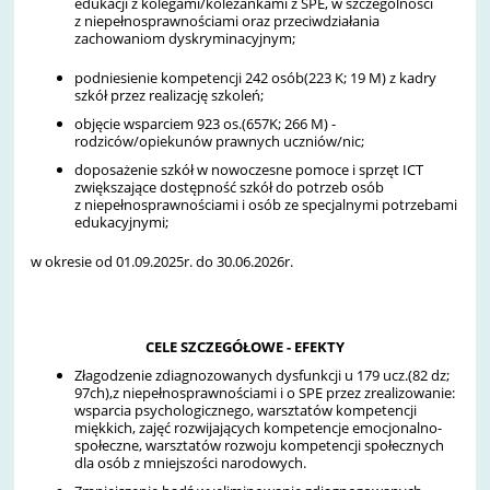
edukacji z kolegami/koleżankami z SPE, w szczególności
z niepełnosprawnościami oraz przeciwdziałania
zachowaniom dyskryminacyjnym;
podniesienie kompetencji 242 osób(223 K; 19 M) z kadry
szkół przez realizację szkoleń;
objęcie wsparciem 923 os.(657K; 266 M) -
rodziców/opiekunów prawnych uczniów/nic;
doposażenie szkół w nowoczesne pomoce i sprzęt ICT
zwiększające dostępność szkół do potrzeb osób
z niepełnosprawnościami i osób ze specjalnymi potrzebami
edukacyjnymi;
w okresie od 01.09.2025r. do 30.06.2026r.
CELE SZCZEGÓŁOWE - EFEKTY
Złagodzenie zdiagnozowanych dysfunkcji u 179 ucz.(82 dz;
97ch),z niepełnosprawnościami i o SPE przez zrealizowanie:
wsparcia psychologicznego, warsztatów kompetencji
miękkich, zajęć rozwijających kompetencje emocjonalno-
społeczne, warsztatów rozwoju kompetencji społecznych
dla osób z mniejszości narodowych.