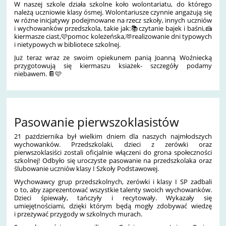
W naszej szkole działa szkolne koło wolontariatu, do którego
należą uczniowie klasy ósmej. Wolontariusze czynnie angażują się
w różne inicjatywy podejmowane na rzecz szkoły, innych uczniów
i wychowanków przedszkola, takie jak:📚czytanie bajek i baśni,🍰
kiermasze ciast,🩷pomoc koleżeńska,🫶realizowanie dni typowych
i nietypowych w bibliotece szkolnej.
Już teraz wraz ze swoim opiekunem panią Joanną Woźniecką
przygotowują się kiermaszu ksiażek- szczegóły podamy
niebawem. 📔🩷
Pasowanie pierwszoklasistów
21 pażdziernika był wielkim dniem dla naszych najmłodszych
wychowanków. Przedszkolaki, dzieci z zerówki oraz
pierwszoklasiści zostali oficjalnie włączeni do grona społeczności
szkolnej! Odbyło się uroczyste pasowanie na przedszkolaka oraz
ślubowanie uczniów klasy I Szkoły Podstawowej.
Wychowawcy grup przedszkolnych, zerówki i klasy I SP zadbali
o to, aby zaprezentować wszystkie talenty swoich wychowanków.
Dzieci śpiewały, tańczyły i recytowały. Wykazały się
umiejętnościami, dzięki którym będą mogły zdobywać wiedzę
i przeżywać przygody w szkolnych murach.