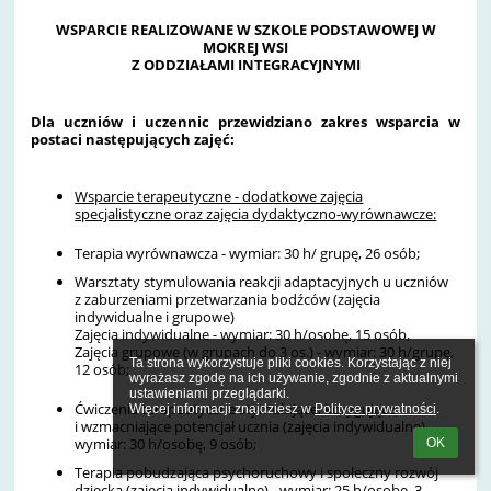
WSPARCIE REALIZOWANE W SZKOLE PODSTAWOWEJ W
MOKREJ WSI
Z ODDZIAŁAMI INTEGRACYJNYMI
Dla uczniów i uczennic przewidziano zakres wsparcia w
postaci następujących zajęć:
Wsparcie terapeutyczne - dodatkowe zajęcia
specjalistyczne oraz zajęcia dydaktyczno-wyrównawcze:
Terapia wyrównawcza - wymiar: 30 h/ grupę, 26 osób;
Warsztaty stymulowania reakcji adaptacyjnych u uczniów
z zaburzeniami przetwarzania bodźców (zajęcia
indywidualne i grupowe)
Zajęcia indywidualne - wymiar: 30 h/osobę, 15 osób,
Zajęcia grupowe (w grupach do 3 os.) - wymiar: 30 h/grupę,
Ta strona wykorzystuje pliki cookies. Korzystając z niej 
12 osób;
wyrażasz zgodę na ich używanie, zgodnie z aktualnymi 
ustawieniami przeglądarki.

Ćwiczenia terapeutyczne stymulujące, korygujące
Więcej informacji znajdziesz w 
Polityce prywatności
.
i wzmacniające potencjał ucznia (zajęcia indywidualne) -
wymiar: 30 h/osobę, 9 osób;
OK
Terapia pobudzająca psychoruchowy i społeczny rozwój
dziecka (zajęcia indywidualne) - wymiar: 25 h/osobę, 3