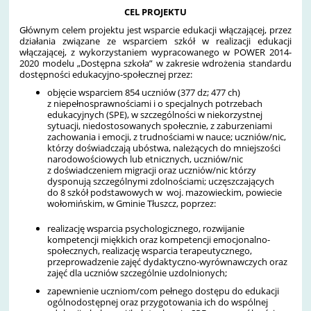
CEL PROJEKTU
Głównym celem projektu jest wsparcie edukacji włączającej, przez
działania związane ze wsparciem szkół w realizacji edukacji
włączającej, z wykorzystaniem wypracowanego w POWER 2014-
2020 modelu „Dostępna szkoła” w zakresie wdrożenia standardu
dostępności edukacyjno-społecznej przez:
objęcie wsparciem 854 uczniów (377 dz; 477 ch)
z niepełnosprawnościami i o specjalnych potrzebach
edukacyjnych (SPE), w szczególności w niekorzystnej
sytuacji, niedostosowanych społecznie, z zaburzeniami
zachowania i emocji, z trudnościami w nauce; uczniów/nic,
którzy doświadczają ubóstwa, należących do mniejszości
narodowościowych lub etnicznych, uczniów/nic
z doświadczeniem migracji oraz uczniów/nic którzy
dysponują szczególnymi zdolnościami; uczęszczających
do 8 szkół podstawowych w woj. mazowieckim, powiecie
wołomińskim, w Gminie Tłuszcz, poprzez:
realizację wsparcia psychologicznego, rozwijanie
kompetencji miękkich oraz kompetencji emocjonalno-
społecznych, realizację wsparcia terapeutycznego,
przeprowadzenie zajęć dydaktyczno-wyrównawczych oraz
zajęć dla uczniów szczególnie uzdolnionych;
zapewnienie uczniom/com pełnego dostępu do edukacji
ogólnodostępnej oraz przygotowania ich do wspólnej