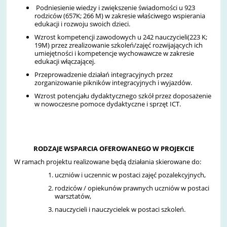
Podniesienie wiedzy i zwiększenie świadomości u 923
rodziców (657K; 266 M) w zakresie właściwego wspierania
edukacji i rozwoju swoich dzieci.
Wzrost kompetencji zawodowych u 242 nauczycieli(223 K;
19M) przez zrealizowanie szkoleń/zajęć rozwijających ich
umiejętności i kompetencje wychowawcze w zakresie
edukacji włączającej.
Przeprowadzenie działań integracyjnych przez
zorganizowanie pikników integracyjnych i wyjazdów.
Wzrost potencjału dydaktycznego szkół przez doposażenie
w nowoczesne pomoce dydaktyczne i sprzęt ICT.
RODZAJE WSPARCIA OFEROWANEGO W PROJEKCIE
W ramach projektu realizowane będą działania skierowane do:
uczniów i uczennic w postaci zajęć pozalekcyjnych,
rodziców / opiekunów prawnych uczniów w postaci
warsztatów,
nauczycieli i nauczycielek w postaci szkoleń.