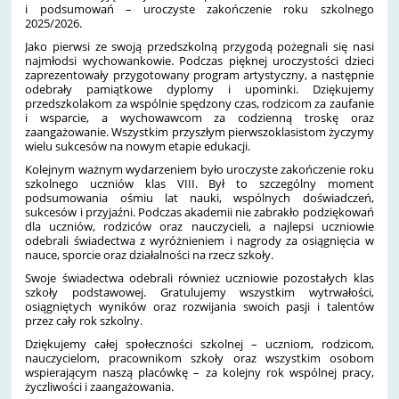
i podsumowań – uroczyste zakończenie roku szkolnego
2025/2026.
Jako pierwsi ze swoją przedszkolną przygodą pożegnali się nasi
najmłodsi wychowankowie. Podczas pięknej uroczystości dzieci
zaprezentowały przygotowany program artystyczny, a następnie
odebrały pamiątkowe dyplomy i upominki. Dziękujemy
przedszkolakom za wspólnie spędzony czas, rodzicom za zaufanie
i wsparcie, a wychowawcom za codzienną troskę oraz
zaangażowanie. Wszystkim przyszłym pierwszoklasistom życzymy
wielu sukcesów na nowym etapie edukacji.
Kolejnym ważnym wydarzeniem było uroczyste zakończenie roku
szkolnego uczniów klas VIII. Był to szczególny moment
podsumowania ośmiu lat nauki, wspólnych doświadczeń,
sukcesów i przyjaźni. Podczas akademii nie zabrakło podziękowań
dla uczniów, rodziców oraz nauczycieli, a najlepsi uczniowie
odebrali świadectwa z wyróżnieniem i nagrody za osiągnięcia w
nauce, sporcie oraz działalności na rzecz szkoły.
Swoje świadectwa odebrali również uczniowie pozostałych klas
szkoły podstawowej. Gratulujemy wszystkim wytrwałości,
osiągniętych wyników oraz rozwijania swoich pasji i talentów
przez cały rok szkolny.
Dziękujemy całej społeczności szkolnej – uczniom, rodzicom,
nauczycielom, pracownikom szkoły oraz wszystkim osobom
wspierającym naszą placówkę – za kolejny rok wspólnej pracy,
życzliwości i zaangażowania.