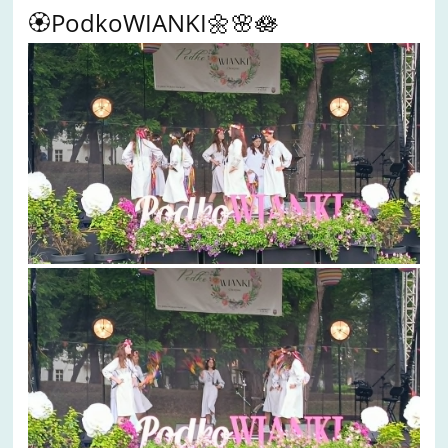
🏵️PodkoWIANKI🌼🌸🪷