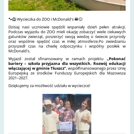
🐾🦁 Wycieczka do ZOO i McDonald's 🍔😊
Dzisiaj nasi uczniowie spędzili wspaniały dzień pełen atrakcji.
Podczas wyjazdu do ZOO mieli okazję zobaczyć wiele ciekawych
gatunków zwierząt, poszerzyć swoją wiedzę o świecie przyrody
oraz wspólnie spędzić czas w miłej atmosferze.Po zwiedzaniu
przyszedł czas na chwilę odpoczynku i wspólny posiłek w
McDonald's.
Wyjazd został sfinansowany w ramach projektu
„Pokonać
bariery – szkoła przyjazna dla wszystkich. Rozwój edukacji
włączającej w gminie Tłuszcz”
, współfinansowanego przez Unię
Europejską ze środków Funduszy Europejskich dla Mazowsza
2021–2027.
Dziękujemy za możliwość udziału w wycieczce!