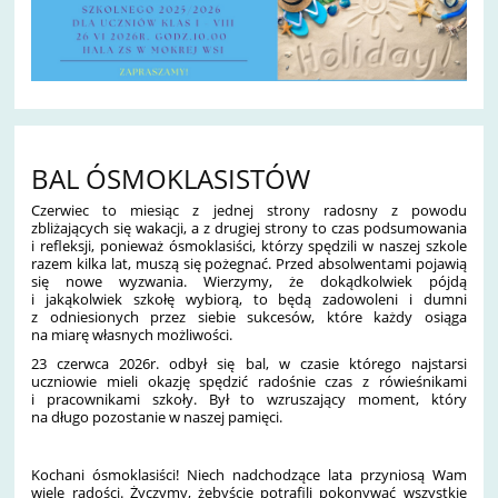
BAL ÓSMOKLASISTÓW
Czerwiec to miesiąc z jednej strony radosny z powodu
zbliżających się wakacji, a z drugiej strony to czas podsumowania
i refleksji, ponieważ ósmoklasiści, którzy s
pędzili w naszej szkole
razem kilka lat, muszą się pożegnać. Przed absolwentami pojawią
się nowe wyzwania. Wierzymy, że dokądkolwiek pójdą
i jakąkolwiek szkołę wybiorą, to będą zadowoleni i dumni
z odniesionych przez siebie sukcesów, które każdy osiąga
na miarę własnych możliwości.
23 czerwca 2026r. odbył się bal, w czasie którego najstarsi
uczniowie mieli okazję spędzić radośnie czas z rówieśnikami
i pracownikami szkoły. Był to wzruszający moment, który
na długo pozostanie w naszej pamięci.
Kochani ósmoklasiści! Niech nadchodzące lata przyniosą Wam
wiele radości. Życzymy, żebyście potrafili pokonywać wszystkie