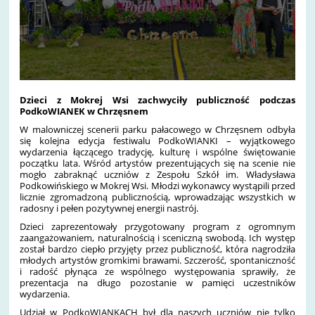
Dzieci z Mokrej Wsi zachwyciły publiczność podczas
PodkoWIANEK w Chrzęsnem
W malowniczej scenerii parku pałacowego w Chrzęsnem odbyła
się kolejna edycja festiwalu PodkoWIANKI – wyjątkowego
wydarzenia łączącego tradycję, kulturę i wspólne świętowanie
początku lata. Wśród artystów prezentujących się na scenie nie
mogło zabraknąć uczniów z Zespołu Szkół im. Władysława
Podkowińskiego w Mokrej Wsi. Młodzi wykonawcy wystąpili przed
licznie zgromadzoną publicznością, wprowadzając wszystkich w
radosny i pełen pozytywnej energii nastrój.
Dzieci zaprezentowały przygotowany program z ogromnym
zaangażowaniem, naturalnością i sceniczną swobodą. Ich występ
został bardzo ciepło przyjęty przez publiczność, która nagrodziła
młodych artystów gromkimi brawami. Szczerość, spontaniczność
i radość płynąca ze wspólnego występowania sprawiły, że
prezentacja na długo pozostanie w pamięci uczestników
wydarzenia.
Udział w PodkoWIANKACH był dla naszych uczniów nie tylko