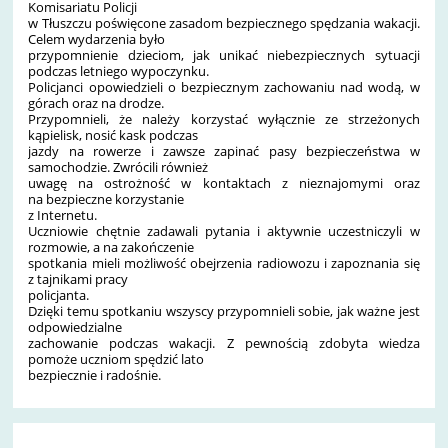
Komisariatu Policji
w Tłuszczu poświęcone zasadom bezpiecznego spędzania wakacji.
Celem wydarzenia było
przypomnienie dzieciom, jak unikać niebezpiecznych sytuacji
podczas letniego wypoczynku.
Policjanci opowiedzieli o bezpiecznym zachowaniu nad wodą, w
górach oraz na drodze.
Przypomnieli, że należy korzystać wyłącznie ze strzeżonych
kąpielisk, nosić kask podczas
jazdy na rowerze i zawsze zapinać pasy bezpieczeństwa w
samochodzie. Zwrócili również
uwagę na ostrożność w kontaktach z nieznajomymi oraz
na bezpieczne korzystanie
z Internetu.
Uczniowie chętnie zadawali pytania i aktywnie uczestniczyli w
rozmowie, a na zakończenie
spotkania mieli możliwość obejrzenia radiowozu i zapoznania się
z tajnikami pracy
policjanta.
Dzięki temu spotkaniu wszyscy przypomnieli sobie, jak ważne jest
odpowiedzialne
zachowanie podczas wakacji. Z pewnością zdobyta wiedza
pomoże uczniom spędzić lato
bezpiecznie i radośnie.