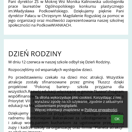
Pani dyrektor ZS w Mokrej Wsi Monika Kalinowska udostępniła
prace laureatów Ogólnopolskiego konkursu plastycznego
im.Władysława Podkowińskiego. Dziękujemy pięknie Pani
dyrektor Pałacu w Chrzęsnym Magdalenie Roguskiej za pomoc w
jego organizacji oraz możliwości zaprezentowania naszej szkolnej
społeczności na PodkowWIANKACH.
DZIEŃ RODZINY
W dniu 12 czerwca w naszej szkole odbył się Dzień Rodziny.
Rozpoczęliśmy od wspaniałych występów dzieci.
Po przedstawieniu czekało na dzieci moc atrakcji. Wszystkie
atrakcje zostały sfinansowane przez gminę Tłuszcz dzięki
projektowi "Pokonaj bariery- szkoła przyjazna dla
wszystkich.Rozwój edukacji włączającej w gminie Tłuszcz".Program
współfinansowany z Europejskiego funduszu społecznego Plus
Ta strona wykorzystuje pliki cookies. Korzystając z niej 
Priorytet VIII Fundusze Europejskie dla nowoczesnej i dostępnej
wyrażasz zgodę na ich używanie, zgodnie z aktualnymi 
edukacji na Mazowszu.
ustawieniami przeglądarki.

Więcej informacji znajdziesz w 
Polityce prywatności
.
Dziękujemy rodzicom za przygotowanie słodkiego poczęstunku,
radnemu Bartłomiejowi Balcerakowi za udostępnienie namiotu
OK
i zakup wody,paniom kucharkom za ugotowanie przepysznej
zupy i kadrze szkoły za organizację oraz firmie "Planeta atrakcji"
za obsługę imprezy.