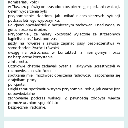
Komisariatu Policji
w Tłuszczu poświęcone zasadom bezpiecznego spędzania wakacji.
Celem wydarzenia było
przypomnienie dzieciom, jak unikać niebezpiecznych sytuacji
podczas letniego wypoczynku.
Policjanci opowiedzieli o bezpiecznym zachowaniu nad wodą, w
górach oraz na drodze.
Przypomnieli, że należy korzystać wyłącznie ze strzeżonych
kąpielisk, nosić kask podczas
jazdy na rowerze i zawsze zapinać pasy bezpieczeństwa w
samochodzie. Zwrócili również
uwagę na ostrożność w kontaktach z nieznajomymi oraz
na bezpieczne korzystanie
z Internetu.
Uczniowie chętnie zadawali pytania i aktywnie uczestniczyli w
rozmowie, a na zakończenie
spotkania mieli możliwość obejrzenia radiowozu i zapoznania się
z tajnikami pracy
policjanta.
Dzięki temu spotkaniu wszyscy przypomnieli sobie, jak ważne jest
odpowiedzialne
zachowanie podczas wakacji. Z pewnością zdobyta wiedza
pomoże uczniom spędzić lato
bezpiecznie i radośnie.