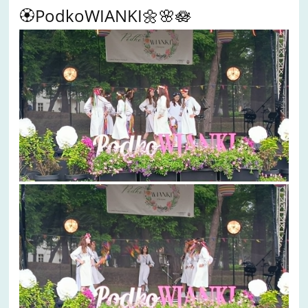
🏵️PodkoWIANKI🌼🌸🪷