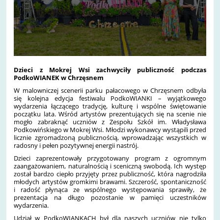
Dzieci z Mokrej Wsi zachwyciły publiczność podczas
PodkoWIANEK w Chrzęsnem
W malowniczej scenerii parku pałacowego w Chrzęsnem odbyła
się kolejna edycja festiwalu PodkoWIANKI – wyjątkowego
wydarzenia łączącego tradycję, kulturę i wspólne świętowanie
początku lata. Wśród artystów prezentujących się na scenie nie
mogło zabraknąć uczniów z Zespołu Szkół im. Władysława
Podkowińskiego w Mokrej Wsi. Młodzi wykonawcy wystąpili przed
licznie zgromadzoną publicznością, wprowadzając wszystkich w
radosny i pełen pozytywnej energii nastrój.
Dzieci zaprezentowały przygotowany program z ogromnym
zaangażowaniem, naturalnością i sceniczną swobodą. Ich występ
został bardzo ciepło przyjęty przez publiczność, która nagrodziła
młodych artystów gromkimi brawami. Szczerość, spontaniczność
i radość płynąca ze wspólnego występowania sprawiły, że
prezentacja na długo pozostanie w pamięci uczestników
wydarzenia.
Udział w PodkoWIANKACH był dla naszych uczniów nie tylko