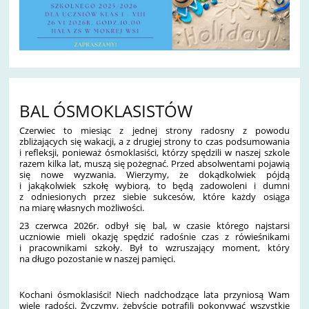
BAL ÓSMOKLASISTÓW
Czerwiec to miesiąc z jednej strony radosny z powodu
zbliżających się wakacji, a z drugiej strony to czas podsumowania
i refleksji, ponieważ ósmoklasiści, którzy s
pędzili w naszej szkole
razem kilka lat, muszą się pożegnać. Przed absolwentami pojawią
się nowe wyzwania. Wierzymy, że dokądkolwiek pójdą
i jakąkolwiek szkołę wybiorą, to będą zadowoleni i dumni
z odniesionych przez siebie sukcesów, które każdy osiąga
na miarę własnych możliwości.
23 czerwca 2026r. odbył się bal, w czasie którego najstarsi
uczniowie mieli okazję spędzić radośnie czas z rówieśnikami
i pracownikami szkoły. Był to wzruszający moment, który
na długo pozostanie w naszej pamięci.
Kochani ósmoklasiści! Niech nadchodzące lata przyniosą Wam
wiele radości. Życzymy, żebyście potrafili pokonywać wszystkie