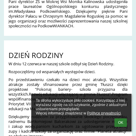
Pani dyrektor ZS w Mokrej Wsi Monika Kalinowska udostępniła
prace laureatów Ogólnopolskiego konkursu plastycznego
im.Władysława Podkowińskiego. Dziękujemy pięknie Pani
dyrektor Pałacu w Chrzęsnym Magdalenie Roguskiej za pomoc w
jego organizacji oraz możliwości zaprezentowania naszej szkolnej
społeczności na PodkowWIANKACH.
DZIEŃ RODZINY
W dniu 12 czerwca w naszej szkole odbył się Dzień Rodziny.
Rozpoczęliśmy od wspaniałych występów dzieci.
Po przedstawieniu czekało na dzieci moc atrakcji. Wszystkie
atrakcje zostały sfinansowane przez gminę Tłuszcz dzięki
projektowi "Pokonaj bariery- szkoła przyjazna dla
wszystkich.Rozwój edukacji włączającej w gminie Tłuszcz".Program
współfinansowany z Europejskiego funduszu społecznego Plus
Ta strona wykorzystuje pliki cookies. Korzystając z niej 
Priorytet VIII Fundusze Europejskie dla nowoczesnej i dostępnej
wyrażasz zgodę na ich używanie, zgodnie z aktualnymi 
edukacji na Mazowszu.
ustawieniami przeglądarki.

Więcej informacji znajdziesz w 
Polityce prywatności
.
Dziękujemy rodzicom za przygotowanie słodkiego poczęstunku,
radnemu Bartłomiejowi Balcerakowi za udostępnienie namiotu
OK
i zakup wody,paniom kucharkom za ugotowanie przepysznej
zupy i kadrze szkoły za organizację oraz firmie "Planeta atrakcji"
za obsługę imprezy.