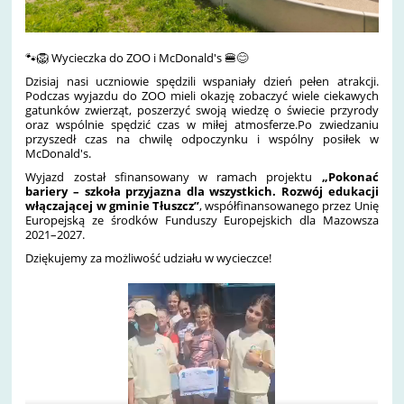
🐾🦁 Wycieczka do ZOO i McDonald's 🍔😊
Dzisiaj nasi uczniowie spędzili wspaniały dzień pełen atrakcji.
Podczas wyjazdu do ZOO mieli okazję zobaczyć wiele ciekawych
gatunków zwierząt, poszerzyć swoją wiedzę o świecie przyrody
oraz wspólnie spędzić czas w miłej atmosferze.Po zwiedzaniu
przyszedł czas na chwilę odpoczynku i wspólny posiłek w
McDonald's.
Wyjazd został sfinansowany w ramach projektu
„Pokonać
bariery – szkoła przyjazna dla wszystkich. Rozwój edukacji
włączającej w gminie Tłuszcz”
, współfinansowanego przez Unię
Europejską ze środków Funduszy Europejskich dla Mazowsza
2021–2027.
Dziękujemy za możliwość udziału w wycieczce!