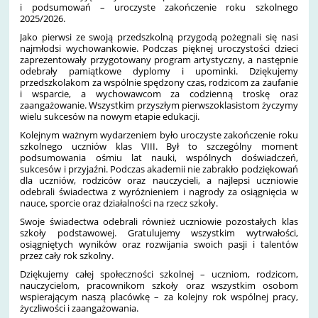
i podsumowań – uroczyste zakończenie roku szkolnego
2025/2026.
Jako pierwsi ze swoją przedszkolną przygodą pożegnali się nasi
najmłodsi wychowankowie. Podczas pięknej uroczystości dzieci
zaprezentowały przygotowany program artystyczny, a następnie
odebrały pamiątkowe dyplomy i upominki. Dziękujemy
przedszkolakom za wspólnie spędzony czas, rodzicom za zaufanie
i wsparcie, a wychowawcom za codzienną troskę oraz
zaangażowanie. Wszystkim przyszłym pierwszoklasistom życzymy
wielu sukcesów na nowym etapie edukacji.
Kolejnym ważnym wydarzeniem było uroczyste zakończenie roku
szkolnego uczniów klas VIII. Był to szczególny moment
podsumowania ośmiu lat nauki, wspólnych doświadczeń,
sukcesów i przyjaźni. Podczas akademii nie zabrakło podziękowań
dla uczniów, rodziców oraz nauczycieli, a najlepsi uczniowie
odebrali świadectwa z wyróżnieniem i nagrody za osiągnięcia w
nauce, sporcie oraz działalności na rzecz szkoły.
Swoje świadectwa odebrali również uczniowie pozostałych klas
szkoły podstawowej. Gratulujemy wszystkim wytrwałości,
osiągniętych wyników oraz rozwijania swoich pasji i talentów
przez cały rok szkolny.
Dziękujemy całej społeczności szkolnej – uczniom, rodzicom,
nauczycielom, pracownikom szkoły oraz wszystkim osobom
wspierającym naszą placówkę – za kolejny rok wspólnej pracy,
życzliwości i zaangażowania.