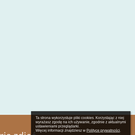
Ta strona wykorzystuje pliki cookies. Korzystając z niej 
wyrażasz zgodę na ich używanie, zgodnie z aktualnymi 
ustawieniami przeglądarki.

Więcej informacji znajdziesz w 
Polityce prywatności
.