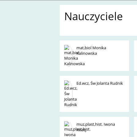
Nauczyciele
mat,biol Monika
Kalinowska
Ed.wcz, Św Jolanta Rudnik
muz,plast,hist. Iwona
Rożej