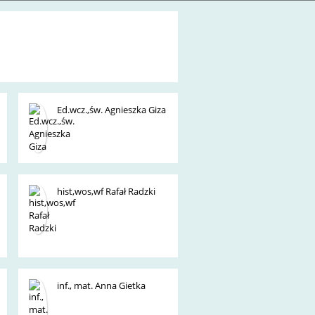
Ed.wcz.,św. Agnieszka Giza
hist,wos,wf Rafał Radzki
inf., mat. Anna Gietka