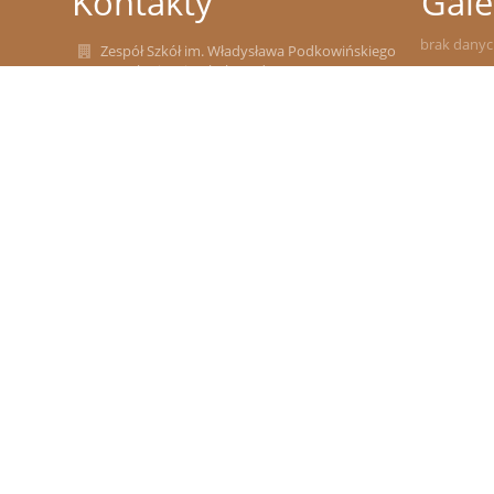
Kontakty
Gale
brak dany
Zespół Szkół im. Władysława Podkowińskiego
w Mokrej Wsi: Szkoła Podstawowa z
Oddziałami Przedszkolnymi, Przedszkole
Samorządowe w Mokrej Wsi
zsmokrawies@wp.pl
(29)591-00-17
ul. Marii Konopnickiej 12, 05-240 Mokra Wieś
05-240 Mokra Wieś
Poland
Sebastian Kępka
e-mail: iod.tluszcz@edukompetencje.pl