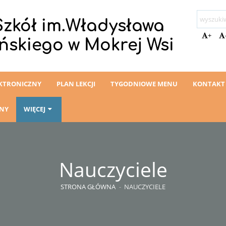
Szkół im.Władysława
+
ńskiego w Mokrej Wsi
EKTRONICZNY
PLAN LEKCJI
TYGODNIOWE MENU
KONTAKT
ZNY
WIĘCEJ
Nauczyciele
STRONA GŁÓWNA
-
NAUCZYCIELE