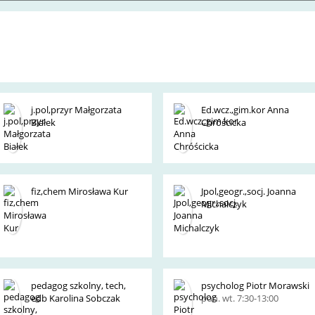
j.pol,przyr Małgorzata
Ed.wcz.,gim.kor Anna
Białek
Chróścicka
fiz,chem Mirosława Kur
Jpol,geogr.,socj. Joanna
Michalczyk
pedagog szkolny, tech,
psycholog Piotr Morawski
edb Karolina Sobczak
pon. wt. 7:30-13:00