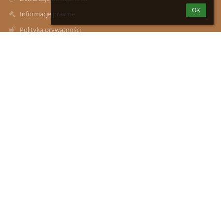
OK
Informacje prawne
Polityka prywatności
Metryczka
Mapa strony
O szkole
Kontakt
Aktualności
Kontakty
Zespół Szkół im. Władysława Podkowińskiego w Mokrej Wsi:
Szkoła Podstawowa z Oddziałami Przedszkolnymi, Przedszkole
Samorządowe w Mokrej Wsi
zsmokrawies@wp.pl
(29)591-00-17
ul. Marii Konopnickiej 12, 05-240 Mokra Wieś
05-240 Mokra Wieś