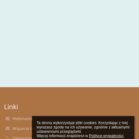
Linki
Webmaster
Ta strona wykorzystuje pliki cookies. Korzystając z niej 
wyrażasz zgodę na ich używanie, zgodnie z aktualnymi 
Wsparcie techniczne
ustawieniami przeglądarki.

Więcej informacji znajdziesz w 
Polityce prywatności
.
Deklaracja dostępności