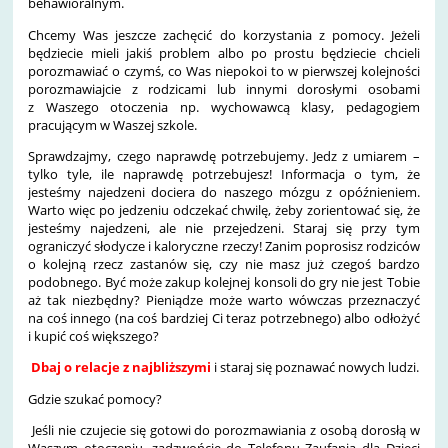
behawioralnym.
Chcemy Was jeszcze zachęcić do korzystania z pomocy. Jeżeli
będziecie mieli jakiś problem albo po prostu będziecie chcieli
porozmawiać o czymś, co Was niepokoi to w pierwszej kolejności
porozmawiajcie z rodzicami lub innymi dorosłymi osobami
z Waszego otoczenia np. wychowawcą klasy, pedagogiem
pracującym w Waszej szkole.
Sprawdzajmy, czego naprawdę potrzebujemy. Jedz z umiarem –
tylko tyle, ile naprawdę potrzebujesz! Informacja o tym, że
jesteśmy najedzeni dociera do naszego mózgu z opóźnieniem.
Warto więc po jedzeniu odczekać chwilę, żeby zorientować się, że
jesteśmy najedzeni, ale nie przejedzeni. Staraj się przy tym
ograniczyć słodycze i kaloryczne rzeczy! Zanim poprosisz rodziców
o kolejną rzecz zastanów się, czy nie masz już czegoś bardzo
podobnego. Być może zakup kolejnej konsoli do gry nie jest Tobie
aż tak niezbędny? Pieniądze może warto wówczas przeznaczyć
na coś innego (na coś bardziej Ci teraz potrzebnego) albo odłożyć
i kupić coś większego?
Dbaj o relacje z najbliższymi
i staraj się poznawać nowych ludzi.
Gdzie szukać pomocy?
Jeśli nie czujecie się gotowi do porozmawiania z osobą dorosłą w
Waszym otoczeniu, zadzwońcie do Telefonu Zaufania dla Dzieci