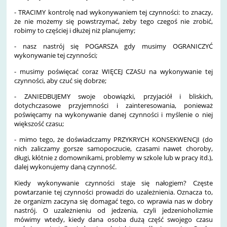
- TRACIMY kontrolę nad wykonywaniem tej czynności: to znaczy,
że nie możemy się powstrzymać, żeby tego czegoś nie zrobić,
robimy to częściej i dłużej niż planujemy;
- nasz nastrój się POGARSZA gdy musimy OGRANICZYĆ
wykonywanie tej czynności;
- musimy poświęcać coraz WIĘCEJ CZASU na wykonywanie tej
czynności, aby czuć się dobrze;
- ZANIEDBUJEMY swoje obowiązki, przyjaciół i bliskich,
dotychczasowe przyjemności i zainteresowania, ponieważ
poświęcamy na wykonywanie danej czynności i myślenie o niej
większość czasu;
- mimo tego, że doświadczamy PRZYKRYCH KONSEKWENCJI (do
nich zaliczamy gorsze samopoczucie, czasami nawet choroby,
długi, kłótnie z domownikami, problemy w szkole lub w pracy itd.),
dalej wykonujemy daną czynność.
Kiedy wykonywanie czynności staje się nałogiem? Częste
powtarzanie tej czynności prowadzi do uzależnienia. Oznacza to,
że organizm zaczyna się domagać tego, co wprawia nas w dobry
nastrój. O uzależnieniu od jedzenia, czyli jedzenioholizmie
mówimy wtedy, kiedy dana osoba dużą część swojego czasu