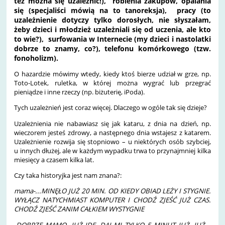
też można się uzależnić!), robienia zakupów, opalania
się (specjaliści mówią na to tanoreksja), pracy (to
uzależnienie dotyczy tylko dorosłych, nie słyszałam,
żeby dzieci i młodzież uzależniali się od uczenia, ale kto
to wie?), surfowania w Internecie (my dzieci i nastolatki
dobrze to znamy, co?), telefonu komórkowego (tzw.
fonoholizm).
O hazardzie mówimy wtedy, kiedy ktoś bierze udział w grze, np.
Toto-Lotek, ruletka, w której można wygrać lub przegrać
pieniądze i inne rzeczy (np. biżuterię, iPoda).
Tych uzależnień jest coraz więcej. Dlaczego w ogóle tak się dzieje?
Uzależnienia nie nabawiasz się jak kataru, z dnia na dzień, np.
wieczorem jesteś zdrowy, a następnego dnia wstajesz z katarem.
Uzależnienie rozwija się stopniowo – u niektórych osób szybciej,
u innych dłużej, ale w każdym wypadku trwa to przynajmniej kilka
miesięcy a czasem kilka lat.
Czy taka historyjka jest nam znana?:
mama-...MINĘŁO JUŻ 20 MIN. OD KIEDY OBIAD LEŻY I STYGNIE.
WYŁĄCZ NATYCHMIAST KOMPUTER I CHODŹ ZJEŚĆ JUŻ CZAS.
CHODŹ ZJEŚĆ ZANIM CAŁKIEM WYSTYGNIE
-DOBRZE MAMO. JUŻ IDĘ, DAJ MI TYLKO 5 MINUT JUŻ, JUŻ...