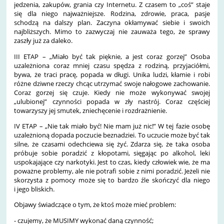
jedzenia, zakupów, grania czy Internetu. Z czasem to „coś” staje
się dla niego najważniejsze. Rodzina, zdrowie, praca, pasje
schodzą na dalszy plan. Zaczyna okłamywać siebie i swoich
najbliższych. Mimo to zazwyczaj nie zauważa tego, że sprawy
zaszły już za daleko.
III ETAP – „Miało być tak pięknie, a jest coraz gorzej” Osoba
uzależniona coraz mniej czasu spędza z rodziną, przyjaciółmi,
bywa, że traci pracę, popada w długi. Unika ludzi, kłamie i robi
różne dziwne rzeczy chcąc utrzymać swoje nałogowe zachowanie.
Coraz gorzej się czuje. Kiedy nie może wykonywać swojej
„ulubionej” czynności popada w zły nastrój. Coraz częściej
towarzyszy jej smutek, zniechęcenie i rozdrażnienie.
IV ETAP – „Nie tak miało być! Nie mam już nic!” W tej fazie osobę
uzależnioną dopada poczucie beznadziei. To uczucie może być tak
silne, że czasami odechciewa się żyć. Zdarza się, że taka osoba
próbuje sobie poradzić z kłopotami, sięgając po alkohol, leki
uspokajające czy narkotyki. Jest to czas, kiedy człowiek wie, że ma
poważne problemy, ale nie potrafi sobie z nimi poradzić. Jeżeli nie
skorzysta z pomocy może się to bardzo źle skończyć dla niego
i jego bliskich.
Objawy świadczące o tym, że ktoś może mieć problem:
- czujemy, że MUSIMY wykonać daną czynność;