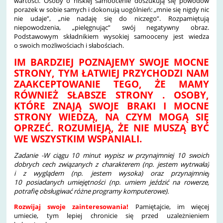
wartości. Osoby o niskiej samoocenie doszukują się powodów
porażek w sobie samych i dokonują uogólnień: „mnie się nigdy nic
nie udaje”, „nie nadaję się do niczego”. Rozpamiętują
niepowodzenia, „pielęgnując” swój negatywny obraz.
Podstawowym składnikiem wysokiej samooceny jest wiedza
o swoich możliwościach i słabościach.
IM BARDZIEJ POZNAJEMY SWOJE MOCNE
STRONY, TYM ŁATWIEJ PRZYCHODZI NAM
ZAAKCEPTOWANIE TEGO, ŻE MAMY
RÓWNIEŻ SŁABSZE STRONY . OSOBY,
KTÓRE ZNAJĄ SWOJE BRAKI I MOCNE
STRONY WIEDZĄ, NA CZYM MOGĄ SIĘ
OPRZEĆ. ROZUMIEJĄ, ŻE NIE MUSZĄ BYĆ
WE WSZYSTKIM WSPANIALI.
Zadanie -W ciągu 10 minut wypisz w przynajmniej 10 swoich
dobrych cech związanych z charakterem (np. jestem wytrwała)
i z wyglądem (np. jestem wysoka) oraz przynajmniej
10 posiadanych umiejętności (np. umiem jeździć na rowerze,
potrafię obsługiwać różne programy komputerowe).
Rozwijaj swoje zainteresowania!
Pamiętajcie, im więcej
umiecie, tym lepiej chronicie się przed uzależnieniem