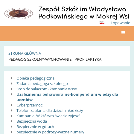
Zespół Szkół im.Władysława
Podkowińskiego w Mokrej Wsi
Logowanie
STRONA GŁÓWNA
PEDAGOG SZKOLNY-WYCHOWANIE I PROFILAKTYKA
Pedagog
Opieka pedagogiczna
szkolny-
Zadania pedagoga szkolnego
Stop dopalaczom- kampania wsse
Wychowanie
Uzależnienia behawioralne-kompendium wiedzy dla
uczniów
i
Cyberprzemoc
Telefon zaufania dla dzieci i młodzieży
Profilaktyka
Kampania: W którym świecie żyjesz?
Bezpieczna woda
Bezpiecznie w górach
bezpiecznie w podróży-ważne numery