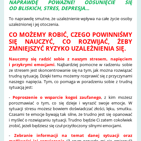
NAPRAWDĘ POWAŻNE! ODSUNIĘCIE SIĘ
OD BLISKICH, STRES, DEPRESJA…
To naprawdę smutne, że uzależnienie wpływa na całe życie osoby
uzależnionej i jej otoczenia.
CO MOŻEMY ROBIĆ, CZEGO POWINNIŚMY
SIĘ NAUCZYĆ, CO ROZWIJAĆ, ŻEBY
ZMNIEJSZYĆ RYZYKO UZALEŻNIENIA SIĘ.
Nauczmy się radzić sobie z naszym stresem, napięciem
i przykrymi emocjami
. Najbardziej pomocne w radzeniu sobie
ze stresem jest skoncentrowanie się na tym, jak można rozwiązać
trudną sytuację. Dzięki temu możemy rozprawić się z przyczynami
naszego napięcia. Tym, co pomaga w poradzeniu sobie z trudną
sytuacją jest:
-
Poproszenie o wsparcie kogoś zaufanego
, z kim możesz
porozmawiać o tym, co się dzieje i wyrazić swoje emocje. W
sytuacji stresu możesz bowiem doświadczać złości, lęku, smutku.
Czasami te emocje bywają tak silne, że trudno jest się opanować
i myśleć o rozwiązaniu sytuacji. Trudno będzie Ci zatem cokolwiek
zrobić, jeżeli będziesz się czuł przytłoczony silnymi emocjami.
-
Zebranie informacji na temat danej sytuacji oraz