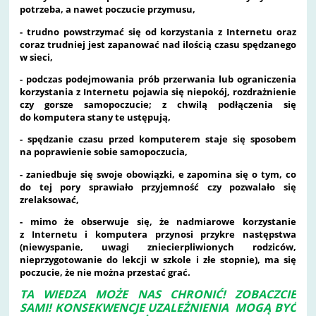
potrzeba, a nawet poczucie przymusu,
- trudno powstrzymać się od korzystania z Internetu oraz
coraz trudniej jest zapanować nad ilością czasu spędzanego
w sieci,
- podczas podejmowania prób przerwania lub ograniczenia
korzystania z Internetu pojawia się niepokój, rozdrażnienie
czy gorsze samopoczucie; z chwilą podłączenia się
do komputera stany te ustępują,
- spędzanie czasu przed komputerem staje się sposobem
na poprawienie sobie samopoczucia,
- zaniedbuje się swoje obowiązki, e zapomina się o tym, co
do tej pory sprawiało przyjemność czy pozwalało się
zrelaksować,
- mimo że obserwuje się, że nadmiarowe korzystanie
z Internetu i komputera przynosi przykre następstwa
(niewyspanie, uwagi zniecierpliwionych rodziców,
nieprzygotowanie do lekcji w szkole i złe stopnie), ma się
poczucie, że nie można przestać grać.
TA WIEDZA MOŻE NAS CHRONIĆ! ZOBACZCIE
SAMI! KONSEKWENCJE UZALEŻNIENIA MOGĄ BYĆ