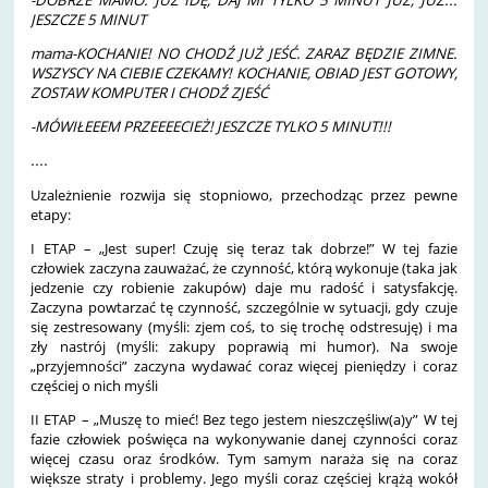
JESZCZE 5 MINUT
mama-KOCHANIE! NO CHODŹ JUŻ JEŚĆ. ZARAZ BĘDZIE ZIMNE.
WSZYSCY NA CIEBIE CZEKAMY! KOCHANIE, OBIAD JEST GOTOWY,
ZOSTAW KOMPUTER I CHODŹ ZJEŚĆ
-MÓWIŁEEEM PRZEEEECIEŻ! JESZCZE TYLKO 5 MINUT!!!
....
Uzależnienie rozwija się stopniowo, przechodząc przez pewne
etapy:
I ETAP – „Jest super! Czuję się teraz tak dobrze!” W tej fazie
człowiek zaczyna zauważać, że czynność, którą wykonuje (taka jak
jedzenie czy robienie zakupów) daje mu radość i satysfakcję.
Zaczyna powtarzać tę czynność, szczególnie w sytuacji, gdy czuje
się zestresowany (myśli: zjem coś, to się trochę odstresuję) i ma
zły nastrój (myśli: zakupy poprawią mi humor). Na swoje
„przyjemności” zaczyna wydawać coraz więcej pieniędzy i coraz
częściej o nich myśli
II ETAP – „Muszę to mieć! Bez tego jestem nieszczęśliw(a)y” W tej
fazie człowiek poświęca na wykonywanie danej czynności coraz
więcej czasu oraz środków. Tym samym naraża się na coraz
większe straty i problemy. Jego myśli coraz częściej krążą wokół