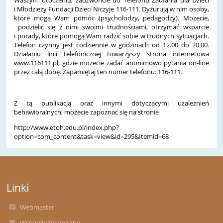
i Młodzieży Fundacji Dzieci Niczyje 116-111. Dyżurują w nim osoby,
które mogą Wam pomóc (psycholodzy, pedagodzy). Możecie,
podzielić się z nimi swoimi trudnościami, otrzymać wsparcie
i porady, które pomogą Wam radzić sobie w trudnych sytuacjach.
Telefon czynny jest codziennie w godzinach od 12.00 do 20.00.
Działaniu linii telefonicznej towarzyszy strona internetowa
www.116111.pl, gdzie możecie zadać anonimowo pytania on-line
przez całą dobę. Zapamiętaj ten numer telefonu: 116-111.
Z tą publikacją oraz innymi dotyczacymi uzależnień
behawioralnych, możecie zapoznać się na stronie
http://www.etoh.edu.pl/index.php?
option=com_content&task=view&id=295&Itemid=68
Linki
Webmaster
Wsparcie techniczne