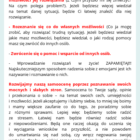
możliwości jej rozwiązania
(Z czym przyszło mi się zmierzyć?
Na czym polega problem?). Jeżeli będziesz więcej wiedział
na temat danej sytuacji, będzie Ci łatwiej znaleźć dla niej
rozwiązanie.
- Rozeznanie się co do własnych możliwości
(Co ja mogę
zrobić, aby rozwiązać trudną sytuację). Jeżeli będziesz wiedział
jakie masz możliwości, będziesz wiedział, o jaki rodzaj pomocy
masz się zwrócić do innych osób.
-
Zwrócenie się o pomoc i wsparcie od innych osób.
- Wprowadzanie rozwiązań w życie! ZAPAMIĘTAJ!!!
Najskuteczniejszym sposobem radzenia sobie z emocjami jest ich
nazywanie i rozmawianie o nich.
Rozwijajmy naszą samoocenę poprzez poznawanie swoich
mocnych i słabych stron
. Samoocena to Twoje sądy, opinie
i przekonania o sobie – na temat swoich cech, umiejętności
i możliwości. Jeżeli akceptujemy i lubimy siebie, to mniej się boimy
i mamy większe zaufanie co do tego, że poradzimy sobie
z różnymi sprawami. Lepiej więc będziemy sobie radzić
ze stresem. Łatwiej nam będzie również radzić sobie
z niepowodzeniami. Będą one raczej okazją do uczenia się
i wyciągania wniosków na przyszłość, a nie powodem
do umartwiania się nad sobą, czy wręcz negowania swojej