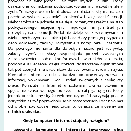
poświęca nie tylko jedzeniu, ale także myśleniu o nim. Osoby
uzależnione od jedzenia podporządkowują mu wszystkie sfery
życia. To nawykowe, niekontrolowane objadanie się, ma na celu
przede wszystkim „zajadanie” problemów i „zagłuszanie” emocji.
Niekontrolowane jedzenie staje się automatyczną reakcją na stan
podwyższonego napięcia, lęku, niepokoju i innych trudnych
do wytrzymania emocji. Podobnie dzieje się z wykonywaniem
wielu innych czynności, takich jak hazard czy praca (w przypadku
osób dorosłych), zakupy, korzystanie z komputera i Internetu.
Do pewnego momentu dla dorosłych hazard jest rozrywką,
zakupy czymś, co służy zaspokajaniu potrzeb związanych
z zapewnieniem sobie komfortowych warunków do życia,
podobnie jak jedzenie, dzięki któremu dostarczamy organizmowi
tak potrzebnych mu składników do zachowania zdrowia i życia.
Komputer i Internet z kolei są bardzo pomocne w wyszukiwaniu
informacji, wykonywaniu wielu zadań związanych z nauką czy
pracą. Komputer i Internet umożliwiają również przyjemne
spędzanie czasu wolnego poprzez np. całą gamę gier. Kiedy
jednak orientujemy się, że wybrane czynności zaczynają przede
wszystkim służyć poprawianiu sobie samopoczucia i odcinają nas
od problemów codziennego życia, to oznacza, że możemy się
od nich uzależniać.
Kiedy komputer i Internet staje się nałogiem?
-
używaniu komputera i Internetu towarzyszy silna