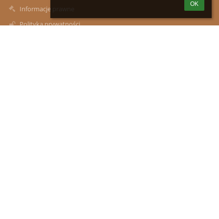
OK
Informacje prawne
Polityka prywatności
Metryczka
Mapa strony
O szkole
Kontakt
Aktualności
Kontakty
Zespół Szkół im. Władysława Podkowińskiego w Mokrej Wsi:
Szkoła Podstawowa z Oddziałami Przedszkolnymi, Przedszkole
Samorządowe w Mokrej Wsi
zsmokrawies@wp.pl
(29)591-00-17
ul. Marii Konopnickiej 12, 05-240 Mokra Wieś
05-240 Mokra Wieś