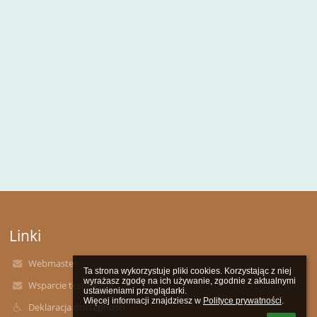
Linki
Webmaster
Ta strona wykorzystuje pliki cookies. Korzystając z niej 
wyrażasz zgodę na ich używanie, zgodnie z aktualnymi 
Wsparcie techniczne
ustawieniami przeglądarki.

Więcej informacji znajdziesz w 
Polityce prywatności
.
Deklaracja dostępności