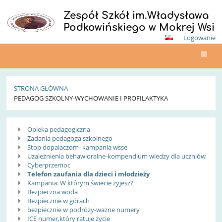
Zespół Szkół im.Władysława
Podkowińskiego w Mokrej Wsi
Logowanie
STRONA GŁÓWNA
PEDAGOG SZKOLNY-WYCHOWANIE I PROFILAKTYKA
Pedagog
Opieka pedagogiczna
szkolny-
Zadania pedagoga szkolnego
Stop dopalaczom- kampania wsse
Wychowanie
Uzależnienia behawioralne-kompendium wiedzy dla uczniów
Cyberprzemoc
i
Telefon zaufania dla dzieci i młodzieży
Kampania: W którym świecie żyjesz?
Profilaktyka
Bezpieczna woda
Bezpiecznie w górach
bezpiecznie w podróży-ważne numery
ICE numer,który ratuje życie