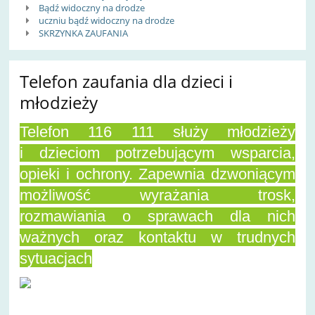
Bądź widoczny na drodze
uczniu bądź widoczny na drodze
SKRZYNKA ZAUFANIA
Telefon zaufania dla dzieci i
młodzieży
Telefon 116 111 służy młodzieży
i dzieciom potrzebującym wsparcia,
opieki i ochrony. Zapewnia dzwoniącym
możliwość wyrażania trosk,
rozmawiania o sprawach dla nich
ważnych oraz kontaktu w trudnych
sytuacjach