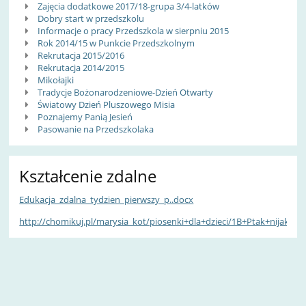
Zajęcia dodatkowe 2017/18-grupa 3/4-latków
Dobry start w przedszkolu
Informacje o pracy Przedszkola w sierpniu 2015
Rok 2014/15 w Punkcie Przedszkolnym
Rekrutacja 2015/2016
Rekrutacja 2014/2015
Mikołajki
Tradycje Bożonarodzeniowe-Dzień Otwarty
Światowy Dzień Pluszowego Misia
Poznajemy Panią Jesień
Pasowanie na Przedszkolaka
Kształcenie zdalne
Edukacja_zdalna_tydzien_pierwszy_p..docx
http://chomikuj.pl/marysia_kot/piosenki+dla+dzieci/1B+Ptak+nijaki,5