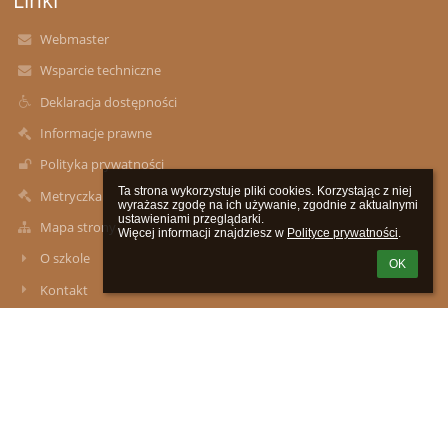
Webmaster
Wsparcie techniczne
Deklaracja dostępności
Informacje prawne
Polityka prywatności
Ta strona wykorzystuje pliki cookies. Korzystając z niej 
Metryczka
wyrażasz zgodę na ich używanie, zgodnie z aktualnymi 
ustawieniami przeglądarki.

Mapa strony
Więcej informacji znajdziesz w 
Polityce prywatności
.
O szkole
OK
Kontakt
Aktualności
Kontakty
Zespół Szkół im. Władysława Podkowińskiego w Mokrej Wsi:
Szkoła Podstawowa z Oddziałami Przedszkolnymi, Przedszkole
Samorządowe w Mokrej Wsi