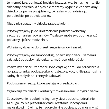
to niemożliwe, ponieważ będzie nieszczęśliwe, że nas nie ma. Nie
składamy obietnic, których nie możemy wypełnić. Zapewniamy
dziecko, że po nie przyjdziemy, określamy porę dnia np.
po obiedzie, po podwieczorku.
Nigdy nie straszymy dziecka przedszkolem.
Przyzwyczajamy je do urozmaicenia potraw, skończmy
z rozdrabnianiem pokarmów. Trzylatek może swobodnie gryźć
pokarmy i jeść samodzielnie.
Wdrażamy dziecko do przestrzegania umów i zasad.
Przyzwyczajamy do samoobsługi, pozwólmy dziecku samemu
załatwiać potrzeby fizjologiczne, myć ręce, ubierać się.
Pozwólmy dziecku zabrać ze sobą cząstkę domu do przedszkola
np. przytulankę, poduszeczkę, chusteczkę, kocyk. Nie przynosimy
żadnych
małych ani cennych
zabawek.
Podpisujemy rzeczy, które zostają w przedszkolu .
Organizujemy dziecku kontakty z rówieśnikami i innymi dziećmi.
Zdecydowanie i spokojnie żegnamy się z pociechą, jednak nie
za długo, by nie przedłużać czasu rozstania. Płaczącemu
maluszkowi mówimy, że nauczycielki je pocieszą, bo musimy iść