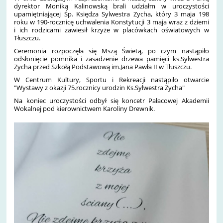
dyrektor Moniką Kalinowską brali udziałm w uroczystości
upamiętniającej Śp. Księdza Sylwestra Zycha, który 3 maja 198
roku w 190-rocznicę uchwalenia Konstytucji 3 maja wraz z dziemi
i ich rodzicami zawiesił krzyże w placówkach oświatowych w
Tłuszczu.
Ceremonia rozpoczęła się Mszą Świetą, po czym nastąpiło
odsłonięcie pomnika i zasadzenie drzewa pamięci ks.Sylwestra
Zycha przed Szkołą Podstawową im.Jana Pawła II w Tłuszczu.
W Centrum Kultury, Sportu i Rekreacji nastąpiło otwarcie
"Wystawy z okazji 75.rocznicy urodzin Ks.Sylwestra Zycha"
Na koniec uroczystości odbył się koncetr Pałacowej Akademii
Wokalnej pod kierownictwem Karoliny Drewnik.