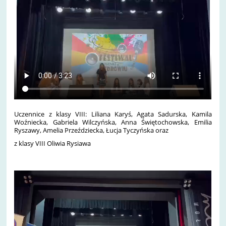
Uczennice z klasy VIII: Liliana Karyś, Agata Sadurska, Kamila
Woźniecka, Gabriela Wilczyńska, Anna Świętochowska, Emilia
Ryszawy, Amelia Przeździecka, Łucja Tyczyńska oraz
z klasy VIII Oliwia Rysiawa