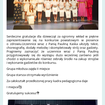
Serdeczne gratulacje dla dziewcząt za ogromny wkład w piękne
zaprezentowanie się na konkursie powiatowym w piosence
o zdrowiu.Uczennice wraz z Panią Pauliną Kaska ułożyły tekst,
choreografię, dodały melodię i skompletowały strój oraz gadżety.
Pragniemy zaznaczyć że uczennice wraz z Panią Pauliną
przygotowywały się do występu dużo wcześniej zarówno jeśli
chodzi o wykonanie,ale również zebrały środki na zakup strojów
i wykonanie gadżetów do konkursu.
Grupa młodsza zajęła II miejsce
Grupa starsza otrzymała wyróżnienie
Za całokształt przedłożonej pracy kadra pedagogiczna daje
I miejsce🥰
Gratulujemy sukcesu!💐