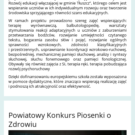
Rozwój edukacji włączającej w gminie Tłuszcz”, którego celem jest
wspieranie uczniów w ich indywidualnym rozwoju oraz tworzenie
środowiska sprzyjającego równości szans edukacyjnych.
W ramach projektu prowadzono szereg zajęć wspierających:
terapię wyrównawczą, balbutologopedię, warsztaty
stymulowania reakcji adaptacyjnych u uczniów z zaburzeniami
przetwarzania bodźców, rozwijanie umiejętności czytanego
tekstu, bogacenia zasobu słów i pojęć, rozwijanie ogólnych
sprawności wzrokowych, zdolności klasyfikacyjnych
i przestrzennych, usprawnianie koordynacji wzrokowo-ruchowej,
bezpośredniej, mechanicznej pamięci słuchowej, analizy i syntezy
słuchowej, słuchu fonemowego oraz pamięci fonologicznej.
Obywały się również zajęcia z SI, terapia ręki,
terapia pobudzająca
rozwój psychoruchowy
Dzięki dofinansowaniu europejskiemu szkoła została wyposażona
w pomoce dydaktyczne, które znacząco wspierają realizację zajęć
i podnoszą ich atrakcyjność oraz efektywność.
Powiatowy Konkurs Piosenki o
Zdrowiu