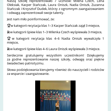
Naszą szkołę reprezentowało 7 uczniów: Milena Czech, Lena
Oleksiak, Kacper Stańczak, Laura Oniszk, Nadia Oniszk, Zuzanna
Stańczak i Krzysztof Dudek, którzy z ogromnym zaangażowaniem
i odwagą zaprezentowali swoje talenty.
Jest nam miło poinformować, że:
🏆
w kategorii recytacja klas 1–3 Kacper Stańczak zajął 3 miejsce,
🎤
w kategorii śpiew klas 1–3 Milenka Czech wyśpiewała 3 miejsce,
🏆
w kategorii recytacja klas 4–6 Nadia Oniszk wywalczyła 1
miejsce,
🎤
w kategorii śpiew klas 4–6 Laura Oniszk wyśpiewała 3 miejsce.
Serdecznie gratulujemy wszystkim uczestnikom! Dziękujemy
za godne reprezentowanie naszej szkoły, odwagę oraz piękne
świadectwo patriotyzmu.
Słowa podziękowania kierujemy również do nauczycieli i rodziców
za wsparcie i zaangażowanie.