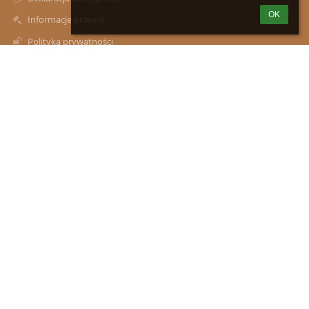
OK
Informacje prawne
Polityka prywatności
Metryczka
Mapa strony
O szkole
Kontakt
Aktualności
Kontakty
Zespół Szkół im. Władysława Podkowińskiego w Mokrej Wsi:
Szkoła Podstawowa z Oddziałami Przedszkolnymi, Przedszkole
Samorządowe w Mokrej Wsi
zsmokrawies@wp.pl
(29)591-00-17
ul. Marii Konopnickiej 12, 05-240 Mokra Wieś
05-240 Mokra Wieś