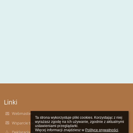
Linki
Webmaster
Ta strona wykorzystuje pliki cookies. Korzystając z niej 
wyrażasz zgodę na ich używanie, zgodnie z aktualnymi 
Wsparcie techniczne
ustawieniami przeglądarki.

Więcej informacji znajdziesz w 
Polityce prywatności
.
Deklaracja dostępności