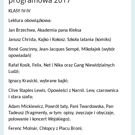
KLASY IV-IV
Lektura obowiązkowa:
Jan Brzechwa, Akademia pana Kleksa
Janusz Christa, Kajko i Kokosz. Szkoła latania (komiks)
René Goscinny, Jean-Jacques Sempé, Mikołajek (wybór
opowiadań)
Rafał Kosik, Felix, Net i Nika oraz Gang Niewidzialnych
Ludzi;
Ignacy Krasicki, wybrane bajki;
Clive Staples Lewis, Opowieści z Narnii. Lew, czarownica
i stara szafa;
Adam Mickiewicz, Powrót taty, Pani Twardowska, Pan
Tadeusz (fragmenty, w tym: opisy, zwyczaje i obyczaje,
polowanie i koncert Wojskiego);
Ferenc Molnár, Chłopcy z Placu Broni;