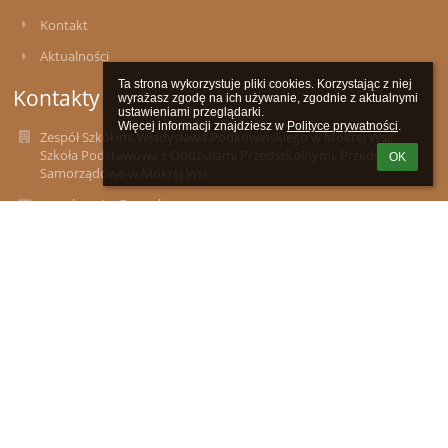
Kontakt
Aktualności
Ta strona wykorzystuje pliki cookies. Korzystając z niej 
Kontakty
wyrażasz zgodę na ich używanie, zgodnie z aktualnymi 
ustawieniami przeglądarki.

Więcej informacji znajdziesz w 
Polityce prywatności
.
Zespół Szkół im. Władysława Podkowińskiego w Mokrej Wsi:
Szkoła Podstawowa z Oddziałami Przedszkolnymi, Przedszkole
OK
Samorządowe w Mokrej Wsi
zsmokrawies@wp.pl
(29)591-00-17
ul. Marii Konopnickiej 12, 05-240 Mokra Wieś
05-240 Mokra Wieś
Poland
Sebastian Kępka
e-mail: iod.tluszcz@edukompetencje.pl
Galeria zdjęć
brak danych