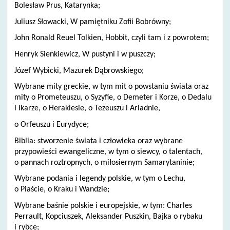
Bolesław Prus, Katarynka;
Juliusz Słowacki, W pamiętniku Zofii Bobrówny;
John Ronald Reuel Tolkien, Hobbit, czyli tam i z powrotem;
Henryk Sienkiewicz, W pustyni i w puszczy;
Józef Wybicki, Mazurek Dąbrowskiego;
Wybrane mity greckie, w tym mit o powstaniu świata oraz
mity o Prometeuszu, o Syzyfie, o Demeter i Korze, o Dedalu
i Ikarze, o Heraklesie, o Tezeuszu i Ariadnie,
o Orfeuszu i Eurydyce;
Biblia: stworzenie świata i człowieka oraz wybrane
przypowieści ewangeliczne, w tym o siewcy, o talentach,
o pannach roztropnych, o miłosiernym Samarytaninie;
Wybrane podania i legendy polskie, w tym o Lechu,
o Piaście, o Kraku i Wandzie;
Wybrane baśnie polskie i europejskie, w tym: Charles
Perrault, Kopciuszek, Aleksander Puszkin, Bajka o rybaku
i rybce;