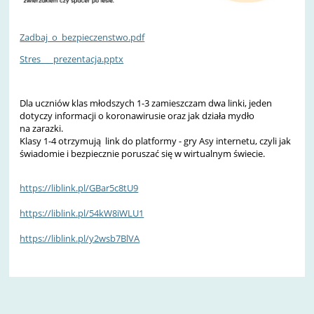
Zadbaj_o_bezpieczenstwo.pdf
Stres___prezentacja.pptx
Dla uczniów klas młodszych 1-3 zamieszczam dwa linki, jeden
dotyczy informacji o koronawirusie oraz jak działa mydło
na zarazki.
Klasy 1-4 otrzymują link do platformy - gry Asy internetu, czyli jak
świadomie i bezpiecznie poruszać się w wirtualnym świecie.
https://liblink.pl/GBar5c8tU9
https://liblink.pl/54kW8iWLU1
https://liblink.pl/y2wsb7BlVA