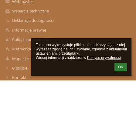
Webmaster
Wsparcie techniczne
Deklaracja dostępności
Informacje prawne
Polityka prywatności
Ta strona wykorzystuje pliki cookies. Korzystając z niej 
Metryczka
wyrażasz zgodę na ich używanie, zgodnie z aktualnymi 
ustawieniami przeglądarki.

Więcej informacji znajdziesz w 
Polityce prywatności
.
Mapa strony
OK
O szkole
Kontakt
Aktualności
Kontakty
Zespół Szkół im. Władysława Podkowińskiego w Mokrej Wsi:
Szkoła Podstawowa z Oddziałami Przedszkolnymi, Przedszkole
Samorządowe w Mokrej Wsi
zsmokrawies@wp.pl