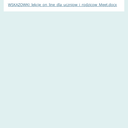
WSKAZOWKI_lekcje_on_line_dla_uczniow_i_rodzicow_Meet.docx