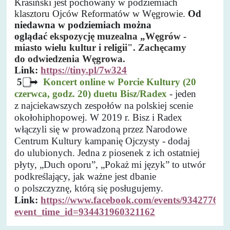
Krasiński jest pochowany w podziemiach
klasztoru Ojców Reformatów w Węgrowie.
Od
niedawna w podziemiach można
oglądać
ekspozycję mu
zealna „Węgrów -
miasto wielu kultur i religii". Zachęcamy
do odwiedzenia Węgrowa.
Link:
https://tiny.pl/7w324
5
➡
Koncert online w Porcie Kultury (20
czerwca, godz. 20)
duetu Bisz/Radex
- jeden
z najciekawszych zespołów na polskiej scenie
okołohiphopowej. W 2019 r. Bisz i Radex
włączyli się w prowadzoną przez Narodowe
Centrum Kultury kampanię Ojczysty - dodaj
do ulubionych. Jedna z piosenek z ich ostatniej
płyty, „Duch oporu”, „Pokaż mi język” to utwór
podkreślający, jak ważne jest dbanie
o polszczyznę, którą się posługujemy.
Link:
https://www.facebook.com/events/93427762
event_time_id=934431960321162