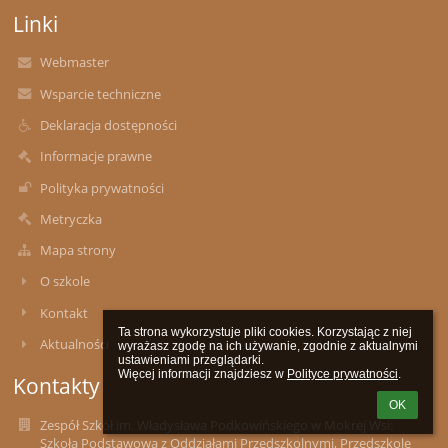
Linki
Webmaster
Wsparcie techniczne
Deklaracja dostępności
Informacje prawne
Polityka prywatności
Metryczka
Mapa strony
O szkole
Kontakt
Ta strona wykorzystuje pliki cookies. Korzystając z niej 
Aktualności
wyrażasz zgodę na ich używanie, zgodnie z aktualnymi 
ustawieniami przeglądarki.

Więcej informacji znajdziesz w 
Polityce prywatności
.
Kontakty
OK
Zespół Szkół im. Władysława Podkowińskiego w Mokrej Wsi:
Szkoła Podstawowa z Oddziałami Przedszkolnymi, Przedszkole