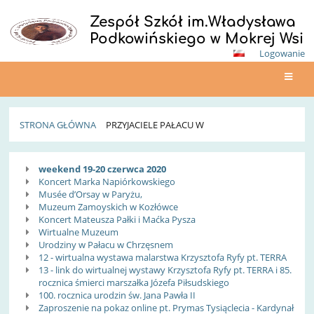
Zespół Szkół im.Władysława
Podkowińskiego w Mokrej Wsi
Logowanie
STRONA GŁÓWNA
PRZYJACIELE PAŁACU W
Przyjaciele
weekend 19-20 czerwca 2020
Pałacu
Koncert Marka Napiórkowskiego
Musée d’Orsay w Paryżu,
w
Muzeum Zamoyskich w Kozłówce
Koncert Mateusza Pałki i Maćka Pysza
Wirtualne Muzeum
Urodziny w Pałacu w Chrzęsnem
12 - wirtualna wystawa malarstwa Krzysztofa Ryfy pt. TERRA
13 - link do wirtualnej wystawy Krzysztofa Ryfy pt. TERRA i 85.
rocznica śmierci marszałka Józefa Piłsudskiego
100. rocznica urodzin św. Jana Pawła II
Zaproszenie na pokaz online pt. Prymas Tysiąclecia - Kardynał