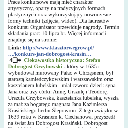
Prace konkursowe mają mieć charakter
artystyczny, oparty na tradycyjnych formach
plastycznych oraz wykorzystujący nowoczesne
formy techniki (zdjęcia, wideo). Dla laureatów
konkursu Organizator przewiduje nagrody. Termin
składania prac: 10 lipca br. Więcej informacji
znajduje się na stronie:
Link:
http://www.klasztorwegrow.pl/
…/konkurs-jan-dobrogost-krasin…
4
➡
Ciekawostka historyczna: Stefan
Dobrogost Grzybowski
- który w 1635 r.
wybudował murowany Pałac w Chrzęsnem, był
starostą kamieńczykowskim i warszawskim oraz
kasztelanem lubelskim - miał czworo dzieci: syna
Jana oraz trzy córki: Annę, Urszulę i Teodorę.
Urszula Grzybowska, kasztelanka lubelska, wyszła
za mąż za bogatego magnata Jana Kazimierza
Krasińskiego herbu Ślepowron. Z tego związku w
1639 roku w Krasnem k. Ciechanowa, przyszedł
na świat Jan Dobrogost Krasiński. Dobrogost