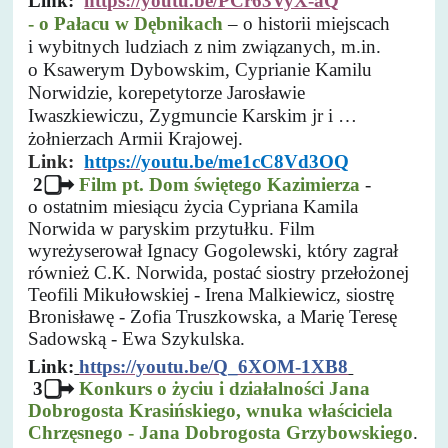
Link:
https://youtu.be/PCr63VyX-aQ
- o Pałacu w Dębnikach
– o historii miejscach
i wybitnych ludziach z nim związanych, m.in.
o Ksawerym Dybowskim, Cyprianie Kamilu
Norwidzie, korepetytorze Jarosławie
Iwaszkiewiczu, Zygmuncie Karskim jr i …
żołnierzach Armii Krajowej.
Link:
https://youtu.be/me1cC8Vd3OQ
2
➡
Film
pt. Dom świętego Kazimierza
-
o ostatnim miesiącu życia Cypriana Kamila
Norwida w paryskim przytułku. Film
wyreżyserował Ignacy Gogolewski, który zagrał
również C.K. Norwida, postać siostry przełożonej
Teofili Mikułowskiej - Irena Malkiewicz, siostrę
Bronisławę - Zofia Truszkowska, a Marię Teresę
Sadowską - Ewa Szykulska.
Link:
https://youtu.be/Q_6XOM-1XB8
3
➡
Konkurs
o życiu i działalności Jana
Dobrogosta Krasińskiego, wnuka właściciela
Chrzęsnego
- Jana Dobrogosta Grzybowskiego
.