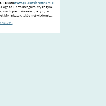
pt. TERRA
(
www.palacwchrzesnem.pl
)
ognita i Terra Incognita, czyli:o tym,
, snach, poszukiwaniach, o tym, co
wiek MA i niszczy, także nieświadomie….
enie-231-