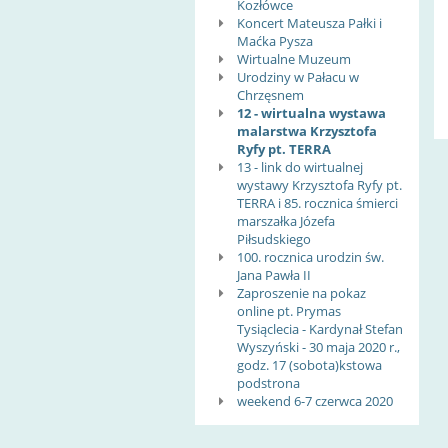
Kozłówce
Koncert Mateusza Pałki i
Maćka Pysza
Wirtualne Muzeum
Urodziny w Pałacu w
Chrzęsnem
12 - wirtualna wystawa
malarstwa Krzysztofa
Ryfy pt. TERRA
13 - link do wirtualnej
wystawy Krzysztofa Ryfy pt.
TERRA i 85. rocznica śmierci
marszałka Józefa
Piłsudskiego
100. rocznica urodzin św.
Jana Pawła II
Zaproszenie na pokaz
online pt. Prymas
Tysiąclecia - Kardynał Stefan
Wyszyński - 30 maja 2020 r.,
godz. 17 (sobota)kstowa
podstrona
weekend 6-7 czerwca 2020