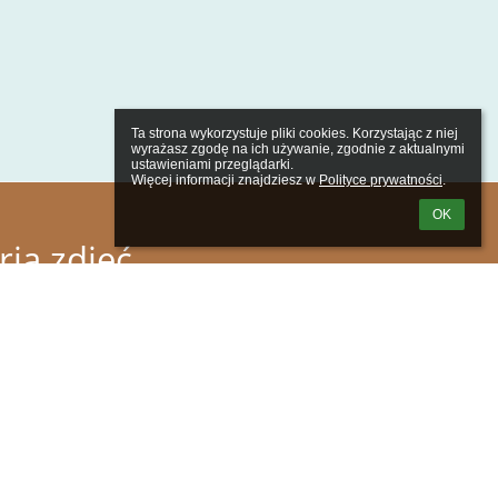
Ta strona wykorzystuje pliki cookies. Korzystając z niej 
wyrażasz zgodę na ich używanie, zgodnie z aktualnymi 
ustawieniami przeglądarki.

Więcej informacji znajdziesz w 
Polityce prywatności
.
OK
ria zdjęć
ch