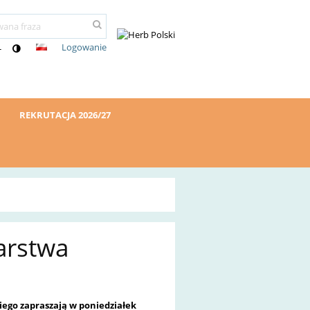
Logowanie
-
REKRUTACJA 2026/27
arstwa
kiego zapraszają
w poniedziałek