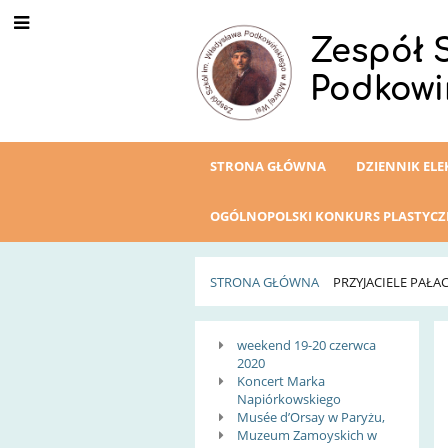
Zespół 
Podkowi
STRONA GŁÓWNA
DZIENNIK EL
OGÓLNOPOLSKI KONKURS PLASTYC
STRONA GŁÓWNA
PRZYJACIELE PAŁA
Przyjaciele
weekend 19-20 czerwca
2020
Pałacu
Koncert Marka
Napiórkowskiego
Musée d’Orsay w Paryżu,
w
Muzeum Zamoyskich w