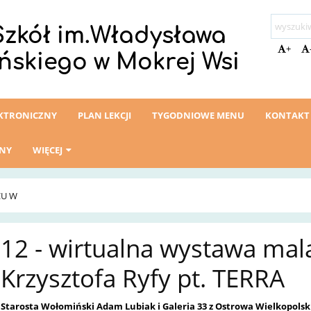
Szkół im.Władysława
+
ńskiego w Mokrej Wsi
EKTRONICZNY
PLAN LEKCJI
TYGODNIOWE MENU
KONTAKT
ZNY
WIĘCEJ
CU W
12 - wirtualna wystawa mal
Krzysztofa Ryfy pt. TERRA
Starosta Wołomiński
Adam Lubiak
i Galeria 33 z Ostrowa Wielkopols