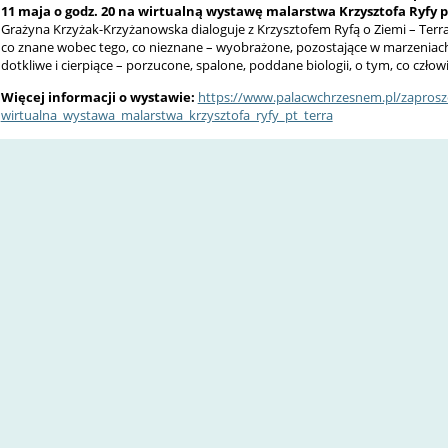
11 maja o godz. 20
na wirtualną wystawę malarstwa
Krzysztofa Ryfy 
Grażyna Krzyżak-Krzyżanowska dialoguje z Krzysztofem Ryfą o Ziemi – Terra C
co znane wobec tego, co nieznane – wyobrażone, pozostające w marzeniach
dotkliwe i cierpiące – porzucone, spalone, poddane biologii, o tym, co czło
Więcej informacji o wystawie:
https://www.palacwchrzesnem.pl/zaprosz
wirtualna_wystawa_malarstwa_krzysztofa_ryfy_pt_terra