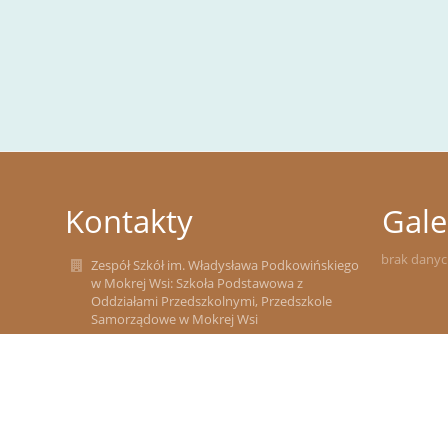
Kontakty
Gale
brak dany
Zespół Szkół im. Władysława Podkowińskiego
w Mokrej Wsi: Szkoła Podstawowa z
Oddziałami Przedszkolnymi, Przedszkole
Samorządowe w Mokrej Wsi
zsmokrawies@wp.pl
(29)591-00-17
ul. Marii Konopnickiej 12, 05-240 Mokra Wieś
05-240 Mokra Wieś