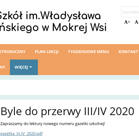
Szkół im.Władysława
+
ńskiego w Mokrej Wsi
EKTRONICZNY
PLAN LEKCJI
TYGODNIOWE MENU
KONTAKT
ZNY
WIĘCEJ
Byle do przerwy III/IV 2020
Zapraszamy do lektury nowego numeru gazetki szkolnej!
gazetka_III.IV_2020.pdf