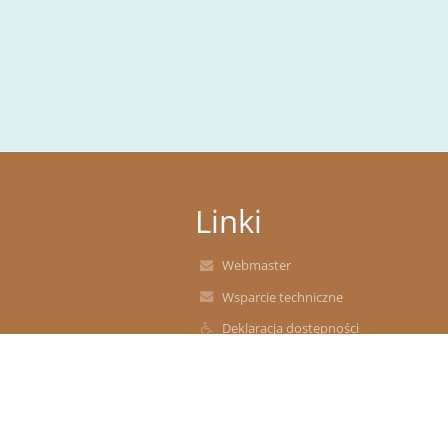
Linki
Webmaster
Wsparcie techniczne
Deklaracja dostępności
Informacje prawne
Polityka prywatności
Metryczka