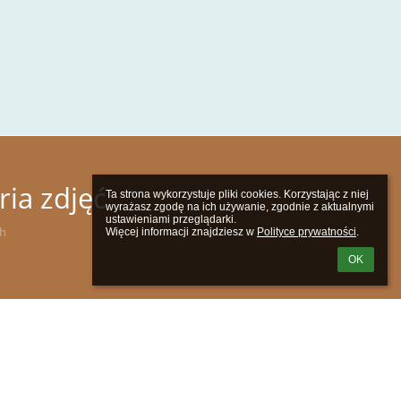
ria zdjęć
Ta strona wykorzystuje pliki cookies. Korzystając z niej 
wyrażasz zgodę na ich używanie, zgodnie z aktualnymi 
ustawieniami przeglądarki.

ch
Więcej informacji znajdziesz w 
Polityce prywatności
.
OK