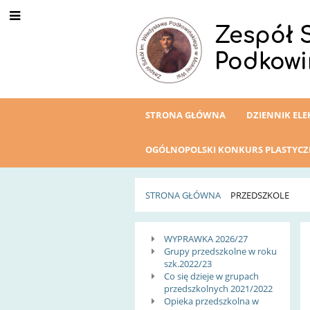
Zespół 
Podkowi
STRONA GŁÓWNA
DZIENNIK EL
OGÓLNOPOLSKI KONKURS PLASTYC
STRONA GŁÓWNA
PRZEDSZKOLE
Przedszkole
WYPRAWKA 2026/27
Grupy przedszkolne w roku
szk.2022/23
Co się dzieje w grupach
przedszkolnych 2021/2022
Opieka przedszkolna w