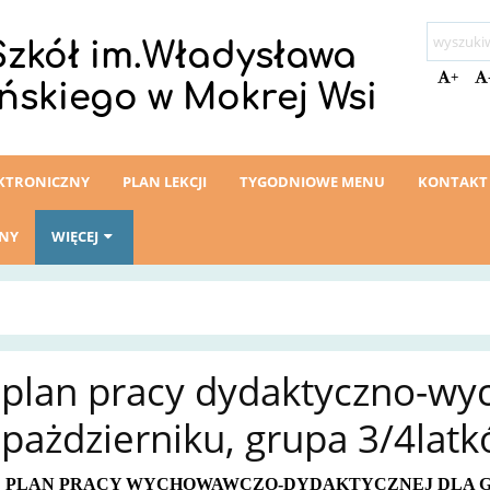
Szkół im.Władysława
+
ńskiego w Mokrej Wsi
EKTRONICZNY
PLAN LEKCJI
TYGODNIOWE MENU
KONTAKT
ZNY
WIĘCEJ
plan pracy dydaktyczno-w
pażdzierniku, grupa 3/4lat
PLAN PRACY WYCHOWAWCZO-DYDAKTYCZNEJ
DLA 