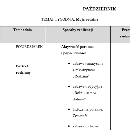
PAŹDZIERNIK
TEMAT TYGODNIA:
Moja rodzina
Temat dnia
Sposoby realizacji
Prze
z odn
PONIEDZIAŁEK
Aktywność poranna
i popołudniowa
zabawa tematyczna
Portret
z rekwizytami
rodzinny
„Rodzina”
zabawa tradycyjna
„Rolnik sam w
dolinie”
ćwiczenia poranne:
Zestaw V
zabawa ruchowa