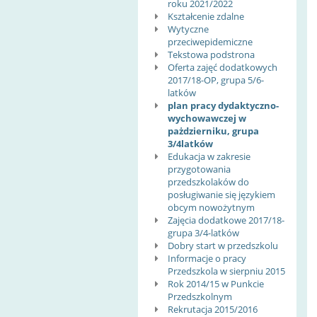
roku 2021/2022
Kształcenie zdalne
Wytyczne
przeciwepidemiczne
Tekstowa podstrona
Oferta zajęć dodatkowych
2017/18-OP, grupa 5/6-
latków
plan pracy dydaktyczno-
wychowawczej w
pażdzierniku, grupa
3/4latków
Edukacja w zakresie
przygotowania
przedszkolaków do
posługiwanie się językiem
obcym nowożytnym
Zajęcia dodatkowe 2017/18-
grupa 3/4-latków
Dobry start w przedszkolu
Informacje o pracy
Przedszkola w sierpniu 2015
Rok 2014/15 w Punkcie
Przedszkolnym
Rekrutacja 2015/2016