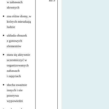
III 5
w zabawach
słownych
zna różne domy, w
których mieszkają
ludzie
układa obrazek
z gotowych
elementów
stara się aktywnie
uczestniczyć w
organizowanych
zabawach
i zajęciach
słucha uważnie
innych i nie
przerywa
wypowiedzi