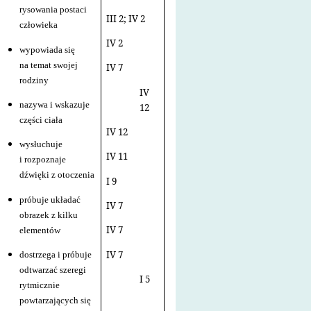
rysowania postaci
III 2; IV 2
człowieka
IV 2
wypowiada się
na temat swojej
IV 7
rodziny
IV
nazywa i wskazuje
12
części ciała
IV 12
wysłuchuje
IV 11
i rozpoznaje
dźwięki z otoczenia
I 9
próbuje układać
IV 7
obrazek z kilku
IV 7
elementów
IV 7
dostrzega i próbuje
odtwarzać szeregi
I 5
rytmicznie
powtarzających się