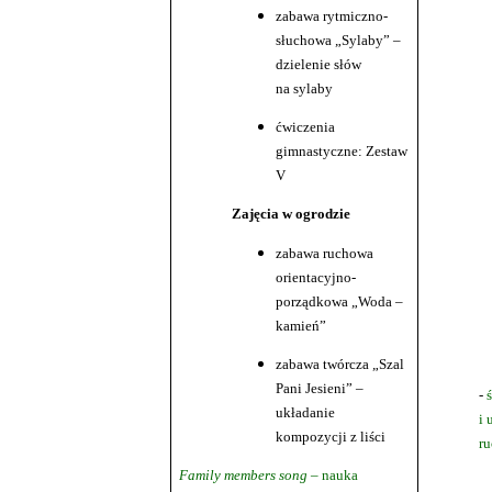
zabawa rytmiczno-
słuchowa „Sylaby” –
dzielenie słów
na sylaby
ćwiczenia
gimnastyczne: Zestaw
V
Zajęcia w ogrodzie
zabawa ruchowa
orientacyjno-
porządkowa „Woda –
kamień”
zabawa twórcza „Szal
Pani Jesieni” –
-
ś
układanie
i 
kompozycji z liści
r
Family members song –
nauka