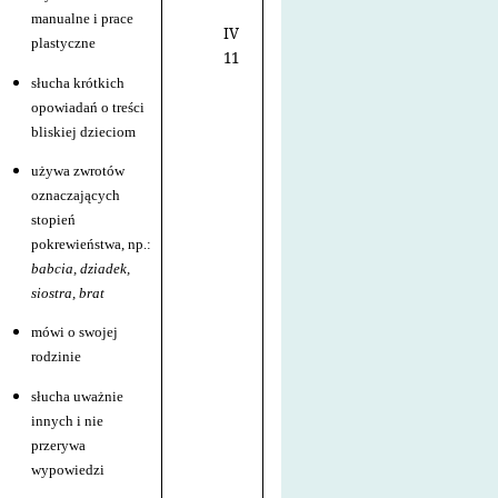
manualne i prace
IV
plastyczne
11
słucha krótkich
opowiadań o treści
bliskiej dzieciom
używa zwrotów
oznaczających
stopień
pokrewieństwa, np.:
babcia, dziadek,
siostra, brat
mówi o swojej
rodzinie
słucha uważnie
innych i nie
przerywa
wypowiedzi