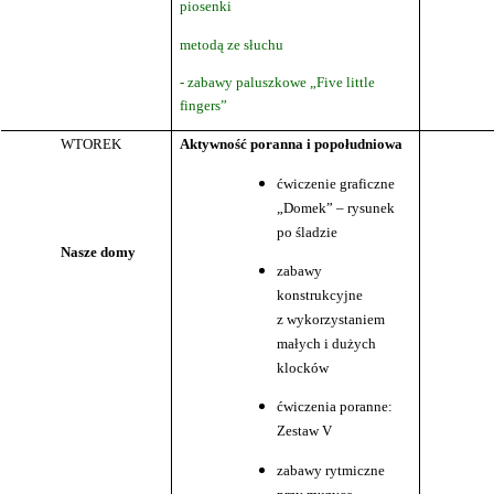
piosenki
metodą ze słuchu
- zabawy paluszkowe „Five little
fingers”
WTOREK
Aktywność poranna i popołudniowa
ćwiczenie graficzne
„Domek” – rysunek
po śladzie
Nasze domy
zabawy
konstrukcyjne
z wykorzystaniem
małych i dużych
klocków
ćwiczenia poranne:
Zestaw V
zabawy rytmiczne