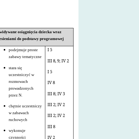
widywane osiągnięcia dziecka wraz
iesieniami do podstawy programowej
I 5
podejmuje proste
zabawy tematyczne
III 8, 9; IV 2
stara się
I 5
uczestniczyć w
rozmowach
IV 8
prowadzonych
III 8; IV 3
przez N.
III 2; IV 2
chętnie uczestniczy
w zabawach
III 2; IV 2
ruchowych
III 8
wykonuje
IV 2
czynności