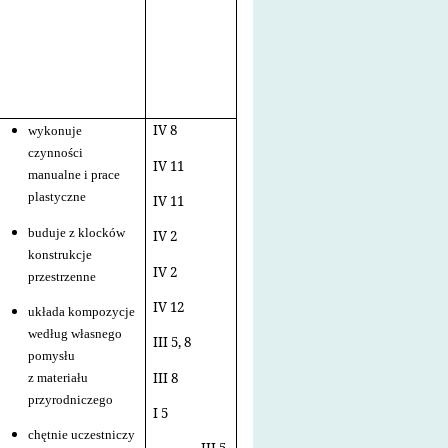
IV 8
wykonuje
czynności
IV 11
manualne i prace
plastyczne
IV 11
buduje z klocków
IV 2
konstrukcje
IV 2
przestrzenne
IV 12
układa kompozycje
według własnego
III 5, 8
pomysłu
III 8
z materiału
przyrodniczego
I 5
chętnie uczestniczy