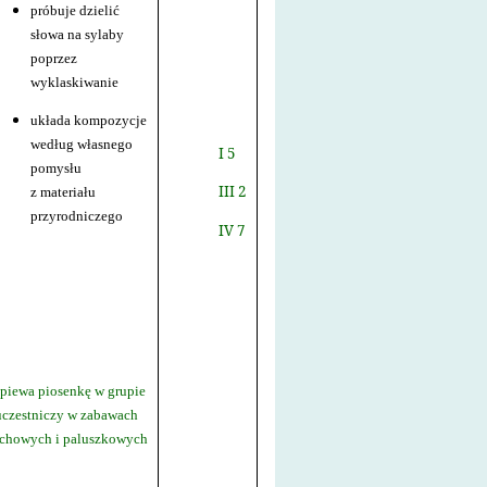
próbuje dzielić
słowa na sylaby
poprzez
wyklaskiwanie
układa kompozycje
według własnego
I 5
pomysłu
III 2
z materiału
przyrodniczego
IV 7
piewa piosenkę w grupie
uczestniczy w zabawach
uchowych i paluszkowych