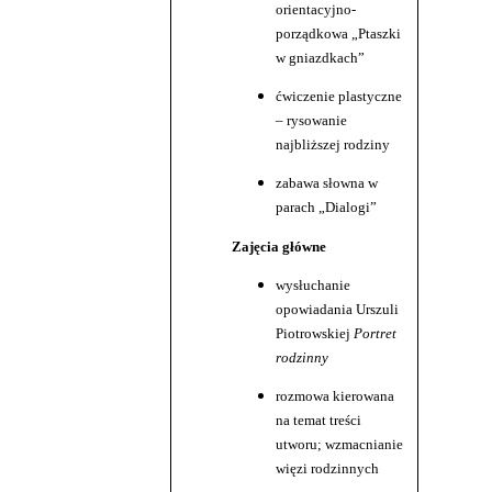
orientacyjno-
porządkowa „Ptaszki
w gniazdkach”
ćwiczenie plastyczne
– rysowanie
najbliższej rodziny
zabawa słowna w
parach „Dialogi”
Zajęcia główne
wysłuchanie
opowiadania Urszuli
Piotrowskiej
Portret
rodzinny
rozmowa kierowana
na temat treści
utworu; wzmacnianie
więzi rodzinnych