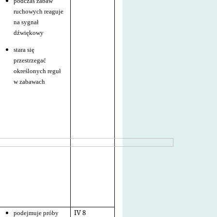
podczas zabaw
ruchowych reaguje
na sygnał
dźwiękowy
stara się
przestrzegać
określonych reguł
w zabawach
IV 8
podejmuje próby