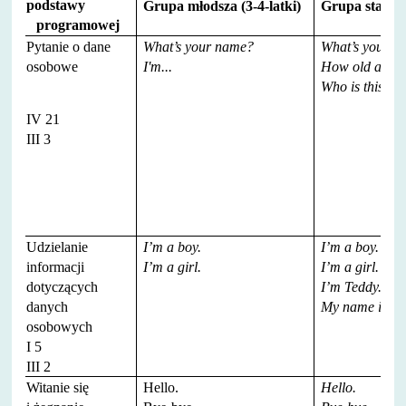
podstawy
Grupa młodsza (3-4-latki)
Grupa starsza
programowej
Pytanie o dane
What’s your name?
What’s your n
osobowe
I'm...
How old are y
Who is this?
IV 21
III 3
Udzielanie
I’m a boy.
I’m a boy.
informacji
I’m a girl.
I’m a girl.
dotyczących
I’m Teddy.
danych
My name is An
osobowych
I 5
III 2
Witanie się
Hello.
Hello.