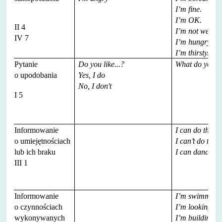
I’m fine.
I’m OK.
II 4
I’m not well.
IV 7
I’m hungry.
I’m thirsty.
Pytanie
Do you like...?
What do you li
o upodobania
Yes, I do
No, I don't
I 5
Informowanie
I can do this.
o umiejętnościach
I can’t do this.
lub ich braku
I can dance.
III 1
Informowanie
I’m swimming
o czynnościach
I’m looking for
wykonywanych
I’m building a