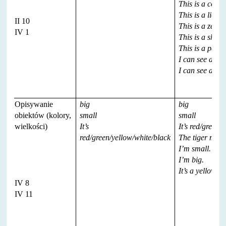
This is a cow.
This is a lion.
II 10
This is a zebra
IV 1
This is a sheep
This is a parro
I can see a sna
I can see a mo
Opisywanie
big
big
obiektów (kolory,
small
small
wielkości)
It’s
It’s red/green/
red/green/yellow/white/black
The tiger moves
I’m small.
I’m big.
It’s a yellow pe
IV 8
IV 11