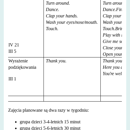
Turn around.
Turn around.
Dance.
Dance.Find…
Clap your hands.
Clap your han
Wash your eyes/nose/mouth.
Wash your eye
Touch.
Touch.Bring…
Play with me!
Give me some
IV 21
Close your eye
III 5
Open your eye
Wyrażenie
Thank you.
Thank you.
podziękowania
Here you are.
You're welcom
III 1
Zajęcia planowane są dwa razy w tygodniu:
grupa dzieci 3-4-letnich 15 minut
grupa dzieci 5-6-letnich 30 minut