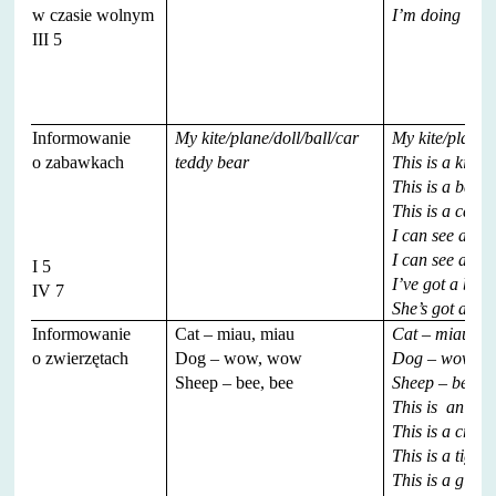
w czasie wolnym
I’m doing gymn
III 5
Informowanie
My kite/plane/doll/ball/car
My kite/plane/d
o zabawkach
teddy bear
This is a kite.
This is a ballo
This is a car.
I can see a pla
I can see a kite
I 5
I’ve got a ball.
IV 7
She’s got a tra
Informowanie
Cat – miau, miau
Cat – miau, m
o zwierzętach
Dog – wow, wow
Dog – wow, 
Sheep – bee, bee
Sheep – bee, b
This is an ele
This is a croco
This is a tiger.
This is a giraff