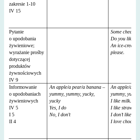
zakresie 1-10
IV 15
Pytanie
Some cheese, 
o upodobania
Do you like j
żywieniowe;
An ice-cream/s
wyrażanie prośby
please.
dotyczącej
produktów
żywnościowych
IV 9
Informowanie
An apple/a pear/a banana –
An apple/a pe
o upodobaniach
yummy, yummy, yucky,
yummy, yumm
żywieniowych
yucky
I like milk.
IV 5
Yes, I do
I like strawber
I 5
No, I don't
I don’t like blu
II 4
I love chocolat