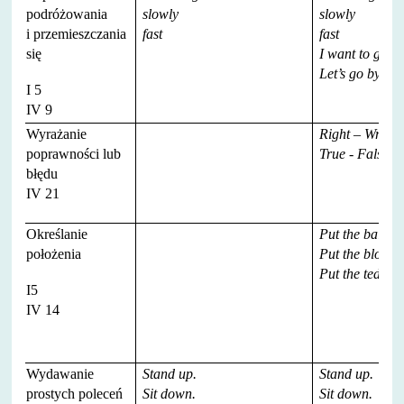
podróżowania
slowly
slowly
i przemieszczania
fast
fast
się
I want to go b
Let’s go by bus
I 5
IV 9
Wyrażanie
Right – Wrong
poprawności lub
True - False
błędu
IV 21
Określanie
Put the ball ne
położenia
Put the blocks 
Put the teddy 
I5
IV 14
Wydawanie
Stand up.
Stand up.
prostych poleceń
Sit down.
Sit down.