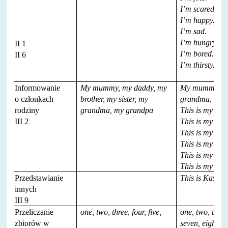
I’m scared.
I’m happy.
I’m sad.
I’m hungry.
II 1
I’m bored.
II 6
I’m thirsty.
Informowanie
My mummy, my daddy, my
My mummy, my
o członkach
brother, my sister, my
grandma, my 
rodziny
grandma, my grandpa
This is my mot
III 2
This is my fath
This is my siste
This is my brot
This is my gr
This is my gra
Przedstawianie
This is Kasia.
innych
III 9
Przeliczanie
one, two, three, four, five,
one, two, three,
zbiorów w
seven, eight, n