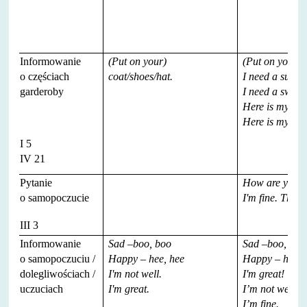
Informowanie
(Put on your)
(Put on your) 
o częściach
coat/shoes/hat.
I need a sunha
garderoby
I need a swims
Here is my hat
Here is my sca
I 5
IV 21
Pytanie
How are you?
o samopoczucie
I'm fine. Than
III 3
Informowanie
Sad –boo, boo
Sad –boo, boo
o samopoczuciu /
Happy – hee, hee
Happy – hee, 
dolegliwościach /
I'm not well.
I'm great!
uczuciach
I'm great.
I’m not well.
I’m fine.