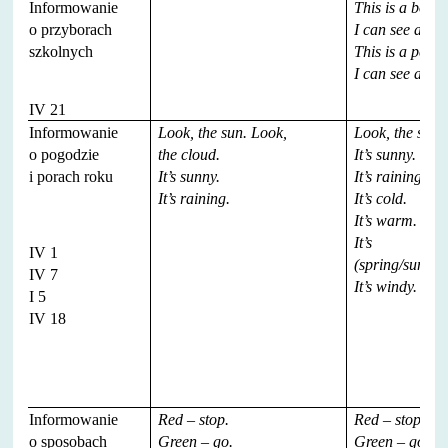
Informowanie
This is a book.
o przyborach
I can see a bo
szkolnych
This is a pencil
I can see a pen
IV 21
Informowanie
Look, the sun. Look,
Look, the sun.
o pogodzie
the cloud.
It’s sunny.
i porach roku
It’s sunny.
It’s raining.
It’s raining.
It’s cold.
It’s warm.
It’s
IV 1
(spring/summe
IV 7
It’s windy.
I 5
IV 18
Informowanie
Red – stop.
Red – stop.
o sposobach
Green – go.
Green – go.