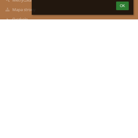
OK
Mapa strony
O szkole
Kontakt
Aktualności
Kontakty
Zespół Szkół im. Władysława Podkowińskiego w Mokrej Wsi:
Szkoła Podstawowa z Oddziałami Przedszkolnymi, Przedszkole
Samorządowe w Mokrej Wsi
zsmokrawies@wp.pl
(29)591-00-17
ul. Marii Konopnickiej 12, 05-240 Mokra Wieś
05-240 Mokra Wieś
Poland
Sebastian Kępka
e-mail: iod.tluszcz@edukompetencje.pl